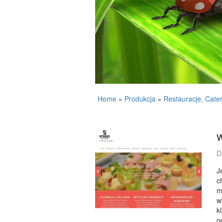
Home
»
Produkcja
»
Restauracje, Cate
D
J
c
m
w
k
o