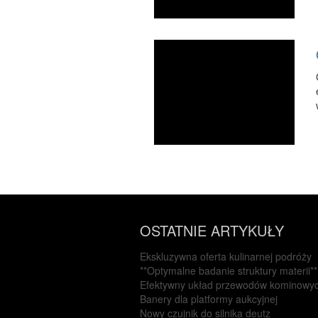
OSTATNIE ARTYKUŁY
Ekskluzywna oferta kulinarnej podróży
**Optymalne badanie struktury materii**
Efektywny układ przewodów kominowy
Banery dla platformy aukcyjnej
Nowy czujnik do silnika deutz