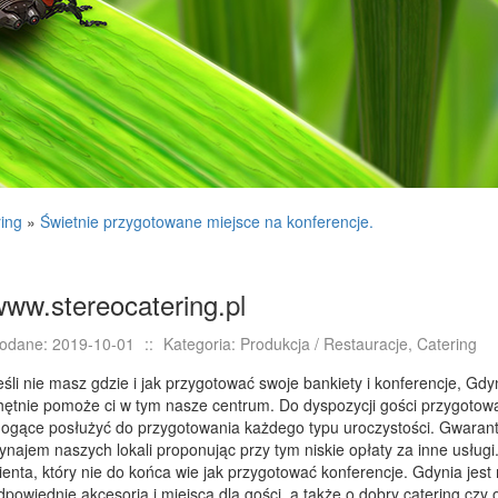
ring
»
Świetnie przygotowane miejsce na konferencje.
www.stereocatering.pl
odane: 2019-10-01
::
Kategoria: Produkcja / Restauracje, Catering
eśli nie masz gdzie i jak przygotować swoje bankiety i konferencje, Gdy
hętnie pomoże ci w tym nasze centrum. Do dyspozycji gości przygotow
ogące posłużyć do przygotowania każdego typu uroczystości. Gwarant
ynajem naszych lokali proponując przy tym niskie opłaty za inne usł
lienta, który nie do końca wie jak przygotować konferencje. Gdynia jes
dpowiednie akcesoria i miejsca dla gości, a także o dobry catering cz