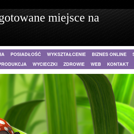
ygotowane miejsce na
IA
POSIADŁOŚĆ
WYKSZTAŁCENIE
BIZNES ONLINE
PRODUKCJA
WYCIECZKI
ZDROWIE
WEB
KONTAKT