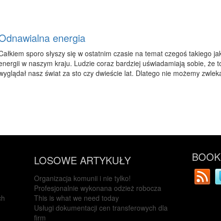
Odnawialna energia
Całkiem sporo słyszy się w ostatnim czasie na temat czegoś takiego ja
energii w naszym kraju. Ludzie coraz bardziej uświadamiają sobie, że to
wyglądał nasz świat za sto czy dwieście lat. Dlatego nie możemy zwlekać 
BOOKM
LOSOWE ARTYKUŁY
Organizacja komunii i nie tylko!
Profesjonalnie wykonana odzież robocza
ch
This is what we need today
Usługi dokumentacji cen transferowych dla
firm