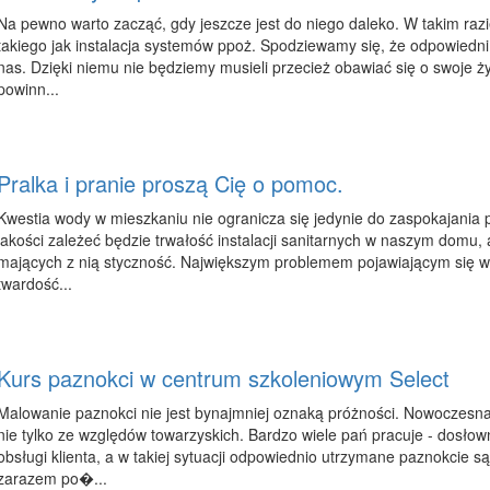
Na pewno warto zacząć, gdy jeszcze jest do niego daleko. W takim raz
takiego jak instalacja systemów ppoż. Spodziewamy się, że odpowiedn
nas. Dzięki niemu nie będziemy musieli przecież obawiać się o swoje ży
powinn...
Pralka i pranie proszą Cię o pomoc.
Kwestia wody w mieszkaniu nie ogranicza się jedynie do zaspokajania pr
jakości zależeć będzie trwałość instalacji sanitarnych w naszym domu,
mających z nią styczność. Największym problemem pojawiającym się w 
twardość...
Kurs paznokci w centrum szkoleniowym Select
Malowanie paznokci nie jest bynajmniej oznaką próżności. Nowoczesna
nie tylko ze względów towarzyskich. Bardzo wiele pań pracuje - dosłown
obsługi klienta, a w takiej sytuacji odpowiednio utrzymane paznokcie są
zarazem po�...