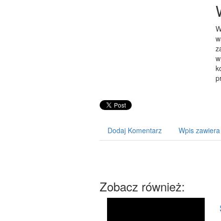
W
w
z
w
k
p
Dodaj Komentarz
Wpis zawiera
Zobacz również: