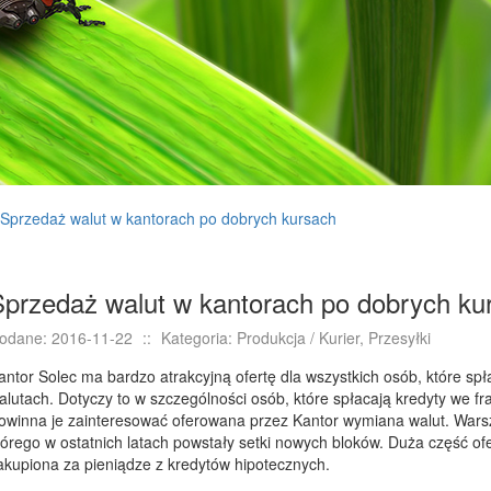
Sprzedaż walut w kantorach po dobrych kursach
Sprzedaż walut w kantorach po dobrych ku
odane: 2016-11-22
::
Kategoria: Produkcja / Kurier, Przesyłki
antor Solec ma bardzo atrakcyjną ofertę dla wszystkich osób, które sp
alutach. Dotyczy to w szczególności osób, które spłacają kredyty we f
owinna je zainteresować oferowana przez Kantor wymiana walut. Warsz
tórego w ostatnich latach powstały setki nowych bloków. Duża część o
akupiona za pieniądze z kredytów hipotecznych.