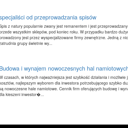
specjaliści od przeprowadzania spisów
Spis z natury popularnie zwany jest remanentem i jest przeprowadzany 
przede wszystkim sklepów, pod koniec roku. W przypadku bardzo dużych
prowadzony jest przez wyspecjalizowane firmy zewnętrzne. Jedną z nich
zatrudnia grupy świetnie wy...
Budowa i wynajem nowoczesnych hal namiotowych
W czasach, w których najważniejsza jest szybkość działania i możliwie 
kosztów, najlepszym wyborem dla inwestora potrzebującego szybko d
są nowoczesne hale namiotowe. Cennik firm oferujących budowę i wynaj
dla kieszeni inwestor�...