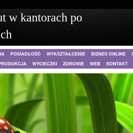
t w kantorach po
ach
IA
POSIADŁOŚĆ
WYKSZTAŁCENIE
BIZNES ONLINE
PRODUKCJA
WYCIECZKI
ZDROWIE
WEB
KONTAKT