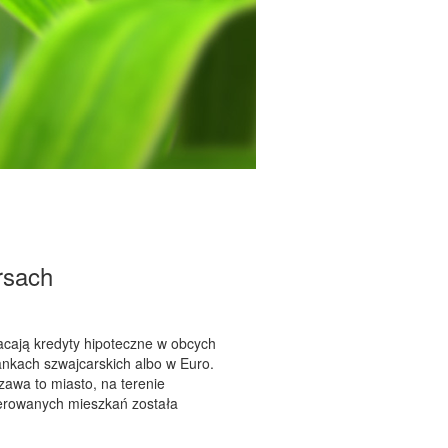
rsach
łacają kredyty hipoteczne w obcych
rankach szwajcarskich albo w Euro.
awa to miasto, na terenie
ferowanych mieszkań została