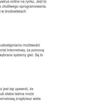
wirus online na rynku. Jest to
go złośliwego oprogramowania.
i w środowiskach
 udostępnianiu możliwości
rtal internetowy, za pomocą
ybrane systemy gier. Są to
 jest się upewnić, że
 lub słaba taśma może
ternetową znajdziesz wiele