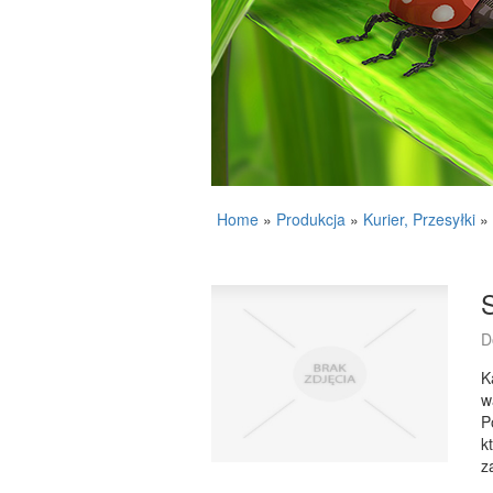
Home
»
Produkcja
»
Kurier, Przesyłki
»
D
K
w
P
k
z