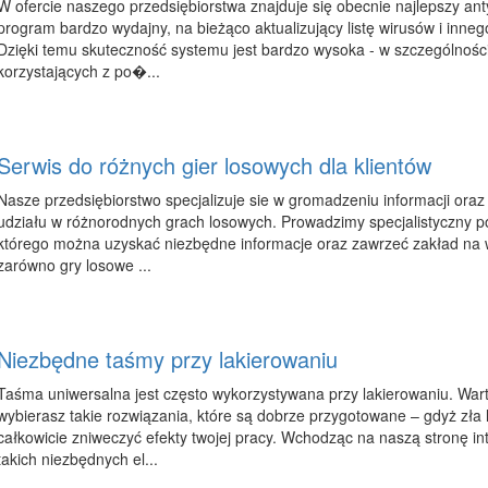
W ofercie naszego przedsiębiorstwa znajduje się obecnie najlepszy anty
program bardzo wydajny, na bieżąco aktualizujący listę wirusów i inne
Dzięki temu skuteczność systemu jest bardzo wysoka - w szczególnośc
korzystających z po�...
Serwis do różnych gier losowych dla klientów
Nasze przedsiębiorstwo specjalizuje sie w gromadzeniu informacji oraz
udziału w różnorodnych grach losowych. Prowadzimy specjalistyczny po
którego można uzyskać niezbędne informacje oraz zawrzeć zakład na w
zarówno gry losowe ...
Niezbędne taśmy przy lakierowaniu
Taśma uniwersalna jest często wykorzystywana przy lakierowaniu. Warto
wybierasz takie rozwiązania, które są dobrze przygotowane – gdyż zła
całkowicie zniweczyć efekty twojej pracy. Wchodząc na naszą stronę in
takich niezbędnych el...