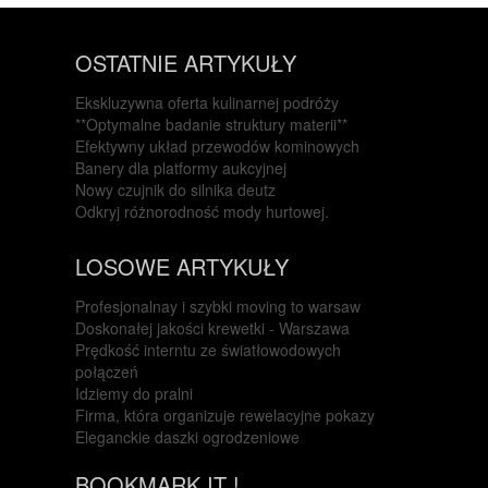
OSTATNIE ARTYKUŁY
Ekskluzywna oferta kulinarnej podróży
**Optymalne badanie struktury materii**
Efektywny układ przewodów kominowych
Banery dla platformy aukcyjnej
Nowy czujnik do silnika deutz
Odkryj różnorodność mody hurtowej.
LOSOWE ARTYKUŁY
Profesjonalnay i szybki moving to warsaw
Doskonałej jakości krewetki - Warszawa
Prędkość interntu ze światłowodowych
połączeń
Idziemy do pralni
Firma, która organizuje rewelacyjne pokazy
Eleganckie daszki ogrodzeniowe
BOOKMARK IT !