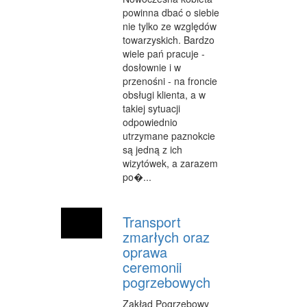
SALONY KOSMETYCZNE
powinna dbać o siebie
nie tylko ze względów
SPRZĘT MEDYCZNY
towarzyskich. Bardzo
wiele pań pracuje -
WEB
dosłownie i w
przenośni - na froncie
OPROGRAMOWANIE
obsługi klienta, a w
takiej sytuacji
KONTAKT
odpowiednio
utrzymane paznokcie
są jedną z ich
wizytówek, a zarazem
po�...
Transport
zmarłych oraz
oprawa
ceremonii
pogrzebowych
Zakład Pogrzebowy