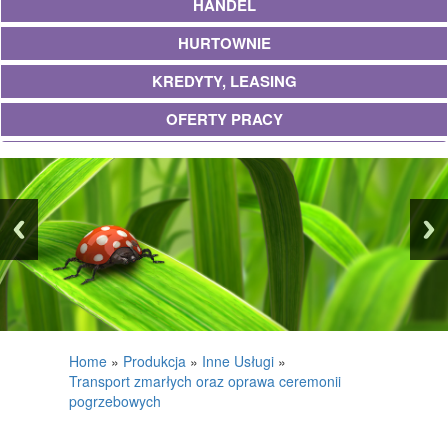
HANDEL
HURTOWNIE
KREDYTY, LEASING
OFERTY PRACY
UBEZPIECZENIA
EKOLOGIA
BANKI, PRZELEWY, WALUTY, KANTORY
WYKOŃCZENIA
PROJEKTOWANIE
REMONTY, ELEKTRYK, HYDRAULIK
Home
»
Produkcja
»
Inne Usługi
»
Transport zmarłych oraz oprawa ceremonii
MATERIAŁY BUDOWLANE
pogrzebowych
POSIADŁOŚĆ