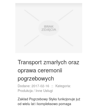
DRZWI I OKNA
KLIMATYZACJA I WENTYLACJA
NIERUCHOMOŚCI, DZIAŁKI
DOMY, MIESZKANIA
WYKSZTAŁCENIE
PLACÓWKI EDUKACYJNE
KURSY JĘZYKOWE
Transport zmarłych oraz
KURSY I SZKOLENIA
oprawa ceremonii
TŁUMACZENIA
pogrzebowych
BIZNES ONLINE
Dodane: 2017-02-16
::
Kategoria:
Produkcja / Inne Usługi
BIŻUTERIA
Zakład Pogrzebowy Styks funkcjonuje już
DLA DZIECI
od wielu lat i kompleksowo pomaga