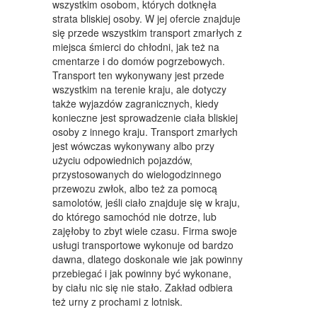
wszystkim osobom, których dotknęła
MEBLE
strata bliskiej osoby. W jej ofercie znajduje
się przede wszystkim transport zmarłych z
WYPOSAŻENIE WNĘTRZ
miejsca śmierci do chłodni, jak też na
cmentarze i do domów pogrzebowych.
WYPOSAŻENIE ŁAZIENKI
Transport ten wykonywany jest przede
wszystkim na terenie kraju, ale dotyczy
ODZIEŻ
także wyjazdów zagranicznych, kiedy
konieczne jest sprowadzenie ciała bliskiej
SPORT
osoby z innego kraju. Transport zmarłych
jest wówczas wykonywany albo przy
ELEKTRONIKA, RTV, AGD
użyciu odpowiednich pojazdów,
przystosowanych do wielogodzinnego
ART. DLA ZWIERZĄT
przewozu zwłok, albo też za pomocą
OGRÓD, ROŚLINY
samolotów, jeśli ciało znajduje się w kraju,
do którego samochód nie dotrze, lub
CHEMIA
zajęłoby to zbyt wiele czasu. Firma swoje
usługi transportowe wykonuje od bardzo
ART. SPOŻYWCZE
dawna, dlatego doskonale wie jak powinny
przebiegać i jak powinny być wykonane,
MATERIAŁY EKSPLOATACYJNE
by ciału nic się nie stało. Zakład odbiera
też urny z prochami z lotnisk.
INNE SKLEPY