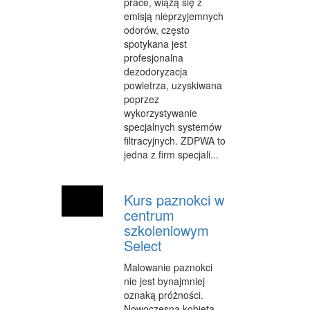
prace, wiążą się z
SPRZĄTANIE, PORZĄDKOWANIE
emisją nieprzyjemnych
odorów, często
SERWIS
spotykana jest
OPIEKA
profesjonalna
dezodoryzacja
INNE USŁUGI
powietrza, uzyskiwana
poprzez
KURIER, PRZESYŁKI
wykorzystywanie
specjalnych systemów
WYCIECZKI
filtracyjnych. ZDPWA to
jedna z firm specjali...
HOTELE I NOCLEGI
PODRÓŻE
Kurs paznokci w
centrum
ZDROWIE
szkoleniowym
DIETETYKA, ODCHUDZANIE
Select
KOSMETYKI
Malowanie paznokci
nie jest bynajmniej
LECZENIE
oznaką próżności.
Nowoczesna kobieta