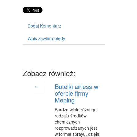
SPRZĘT
MASZYNY
Dodaj Komentarz
NARZĘDZIA
Wpis zawiera błędy
PRZEMYSŁ METALOWY
PRZEWÓZ
TRANSPORT
Zobacz również:
CZĘŚCI SAMOCHODOWE
Butelki airless w
WYNAJEM
ofercie firmy
Meping
USŁUGI MOTORYZACYJNE
Bardzo wiele różnego
SALONY, KOMISY
rodzaju środków
chemicznych
PUBLIC RELATIONS
rozprowadzanych jest
w formie sprayu, dzięki
AGENCJE REKLAMOWE