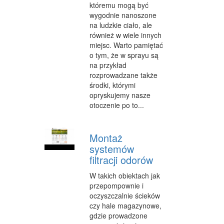
któremu mogą być
wygodnie nanoszone
MATERIAŁY REKLAMOWE
na ludzkie ciało, ale
również w wiele innych
INNE AGENCJE
miejsc. Warto pamiętać
o tym, że w sprayu są
WIGOR
na przykład
IMPREZY INTEGRACYJNE
rozprowadzane także
środki, którymi
HOBBY
opryskujemy nasze
otoczenie po to...
ZAJĘCIA SPORTOWE I REKREACYJNE
PRODUKCJA
Montaż
systemów
INFORMATYCZNE
filtracji odorów
RESTAURACJE, CATERING
W takich obiektach jak
przepompownie i
FOTOGRAFIA
oczyszczalnie ścieków
czy hale magazynowe,
ADWOKACI, PORADY PRAWNE
gdzie prowadzone