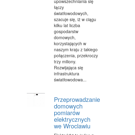
upowszechniania się
łączy
OPIEKA
światłowodowych,
INNE USŁUGI
szacuje się, iż w ciągu
kilku lat liczba
KURIER, PRZESYŁKI
gospodarstw
domowych,
WYCIECZKI
korzystających w
naszym kraju z takiego
HOTELE I NOCLEGI
połączenia, przekroczy
trzy miliony.
PODRÓŻE
Rozwijająca się
infrastruktura
ZDROWIE
światłowodowa...
DIETETYKA, ODCHUDZANIE
Przeprowadzanie
KOSMETYKI
domowych
LECZENIE
pomiarów
elektrycznych
SALONY KOSMETYCZNE
we Wroclawiu
SPRZĘT MEDYCZNY