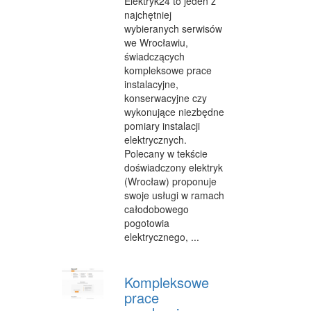
Elektryk24 to jeden z
najchętniej
WEB
wybieranych serwisów
we Wrocławiu,
OPROGRAMOWANIE
świadczących
kompleksowe prace
KONTAKT
instalacyjne,
konserwacyjne czy
wykonujące niezbędne
pomiary instalacji
elektrycznych.
Polecany w tekście
doświadczony elektryk
(Wrocław) proponuje
swoje usługi w ramach
całodobowego
pogotowia
elektrycznego, ...
Kompleksowe
prace