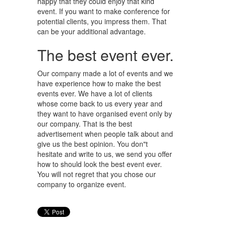
WYPOSAŻENIE WNĘTRZ
happy that they could enjoy that kind
event. If you want to make conference for
WYPOSAŻENIE ŁAZIENKI
potential clients, you impress them. That
can be your additional advantage.
ODZIEŻ
The best event ever.
SPORT
Our company made a lot of events and we
ELEKTRONIKA, RTV, AGD
have experience how to make the best
events ever. We have a lot of clients
ART. DLA ZWIERZĄT
whose come back to us every year and
they want to have organised event only by
OGRÓD, ROŚLINY
our company. That is the best
advertisement when people talk about and
CHEMIA
give us the best opinion. You don"t
hesitate and write to us, we send you offer
ART. SPOŻYWCZE
how to should look the best event ever.
MATERIAŁY EKSPLOATACYJNE
You will not regret that you chose our
company to organize event.
INNE SKLEPY
SPRZĘT