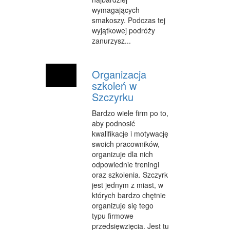
INNE AGENCJE
wymagających
smakoszy. Podczas tej
WIGOR
wyjątkowej podróży
zanurzysz...
IMPREZY INTEGRACYJNE
HOBBY
Organizacja
szkoleń w
ZAJĘCIA SPORTOWE I REKREACYJNE
Szczyrku
PRODUKCJA
Bardzo wiele firm po to,
aby podnosić
INFORMATYCZNE
kwalifikacje i motywację
swoich pracowników,
RESTAURACJE, CATERING
organizuje dla nich
odpowiednie treningi
FOTOGRAFIA
oraz szkolenia. Szczyrk
ADWOKACI, PORADY PRAWNE
jest jednym z miast, w
których bardzo chętnie
SPRZĄTANIE, PORZĄDKOWANIE
organizuje się tego
typu firmowe
SERWIS
przedsięwzięcia. Jest tu