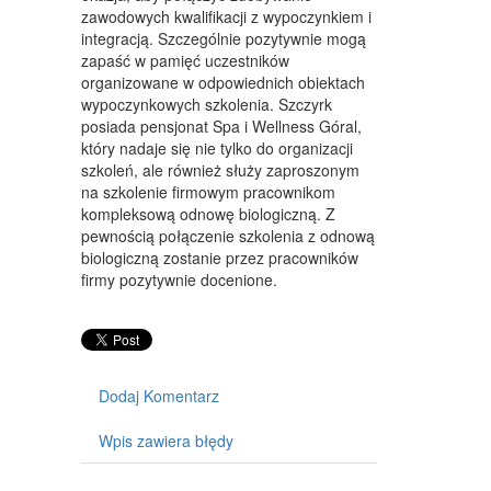
WYPOSAŻENIE WNĘTRZ
zawodowych kwalifikacji z wypoczynkiem i
integracją. Szczególnie pozytywnie mogą
WYPOSAŻENIE ŁAZIENKI
zapaść w pamięć uczestników
organizowane w odpowiednich obiektach
ODZIEŻ
wypoczynkowych szkolenia. Szczyrk
SPORT
posiada pensjonat Spa i Wellness Góral,
który nadaje się nie tylko do organizacji
ELEKTRONIKA, RTV, AGD
szkoleń, ale również służy zaproszonym
na szkolenie firmowym pracownikom
ART. DLA ZWIERZĄT
kompleksową odnowę biologiczną. Z
pewnością połączenie szkolenia z odnową
OGRÓD, ROŚLINY
biologiczną zostanie przez pracowników
firmy pozytywnie docenione.
CHEMIA
ART. SPOŻYWCZE
MATERIAŁY EKSPLOATACYJNE
Dodaj Komentarz
INNE SKLEPY
Wpis zawiera błędy
SPRZĘT