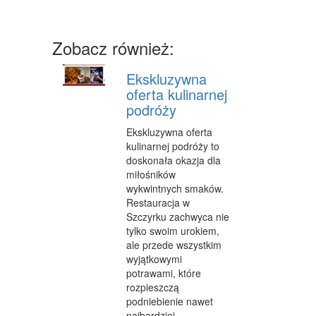
MASZYNY
NARZĘDZIA
Zobacz również:
PRZEMYSŁ METALOWY
Ekskluzywna
PRZEWÓZ
oferta kulinarnej
podróży
TRANSPORT
Ekskluzywna oferta
CZĘŚCI SAMOCHODOWE
kulinarnej podróży to
doskonała okazja dla
WYNAJEM
miłośników
wykwintnych smaków.
USŁUGI MOTORYZACYJNE
Restauracja w
Szczyrku zachwyca nie
SALONY, KOMISY
tylko swoim urokiem,
ale przede wszystkim
PUBLIC RELATIONS
wyjątkowymi
potrawami, które
AGENCJE REKLAMOWE
rozpieszczą
MATERIAŁY REKLAMOWE
podniebienie nawet
najbardziej