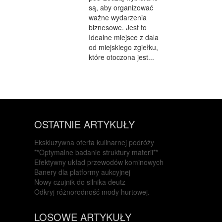
są, aby organizować
ważne wydarzenia
biznesowe. Jest to
Idealne miejsce z dala
od miejskiego zgiełku,
które otoczona jest...
OSTATNIE ARTYKUŁY
Ekskluzywna oferta kulinarnej podróży
**Optymalne badanie struktury materii**
Efektywny układ przewodów kominowych
Banery dla platformy aukcyjnej
Nowy czujnik do silnika deutz
Odkryj różnorodność mody hurtowej.
LOSOWE ARTYKUŁY