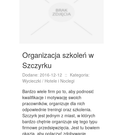
NIERUCHOMOŚCI, DZIAŁKI
DOMY, MIESZKANIA
WYKSZTAŁCENIE
PLACÓWKI EDUKACYJNE
Organizacja szkoleń w
KURSY JĘZYKOWE
Szczyrku
KURSY I SZKOLENIA
Dodane: 2016-12-12
::
Kategoria:
TŁUMACZENIA
Wycieczki / Hotele i Noclegi
BIZNES ONLINE
Bardzo wiele firm po to, aby podnosić
kwalifikacje i motywację swoich
BIŻUTERIA
pracowników, organizuje dla nich
odpowiednie treningi oraz szkolenia.
DLA DZIECI
Szczyrk jest jednym z miast, w których
bardzo chętnie organizuje się tego typu
MEBLE
firmowe przedsięwzięcia. Jest tu bowiem
okazja, aby połączyć zdobywanie