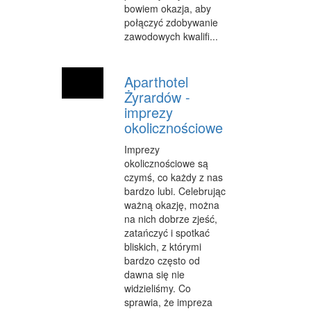
bowiem okazja, aby
OPIEKA
połączyć zdobywanie
zawodowych kwalifi...
INNE USŁUGI
KURIER, PRZESYŁKI
Aparthotel
Żyrardów -
WYCIECZKI
imprezy
HOTELE I NOCLEGI
okolicznościowe
PODRÓŻE
Imprezy
okolicznościowe są
ZDROWIE
czymś, co każdy z nas
bardzo lubi. Celebrując
DIETETYKA, ODCHUDZANIE
ważną okazję, można
na nich dobrze zjeść,
KOSMETYKI
zatańczyć i spotkać
bliskich, z którymi
LECZENIE
bardzo często od
dawna się nie
SALONY KOSMETYCZNE
widzieliśmy. Co
sprawia, że impreza
SPRZĘT MEDYCZNY