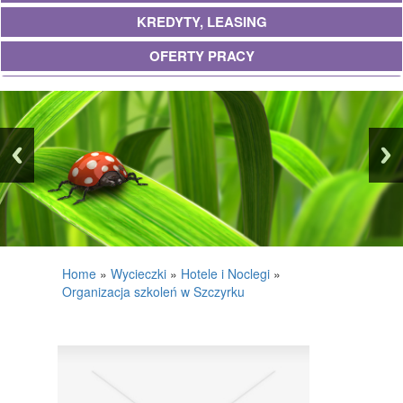
KREDYTY, LEASING
OFERTY PRACY
UBEZPIECZENIA
EKOLOGIA
BANKI, PRZELEWY, WALUTY, KANTORY
WYKOŃCZENIA
PROJEKTOWANIE
REMONTY, ELEKTRYK, HYDRAULIK
Home
»
Wycieczki
»
Hotele i Noclegi
»
Organizacja szkoleń w Szczyrku
MATERIAŁY BUDOWLANE
POSIADŁOŚĆ
DRZWI I OKNA
KLIMATYZACJA I WENTYLACJA