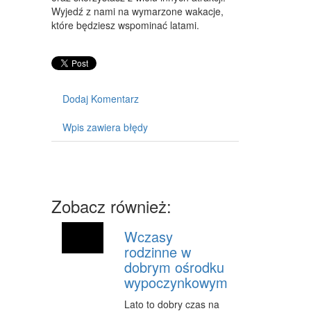
MASZYNY
Wyjedź z nami na wymarzone wakacje,
które będziesz wspominać latami.
NARZĘDZIA
PRZEMYSŁ METALOWY
PRZEWÓZ
Dodaj Komentarz
TRANSPORT
Wpis zawiera błędy
CZĘŚCI SAMOCHODOWE
WYNAJEM
USŁUGI MOTORYZACYJNE
Zobacz również:
SALONY, KOMISY
Wczasy
PUBLIC RELATIONS
rodzinne w
dobrym ośrodku
AGENCJE REKLAMOWE
wypoczynkowym
MATERIAŁY REKLAMOWE
Lato to dobry czas na