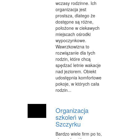
wczasy rodzinne. Ich
INNE AGENCJE
organizacja jest
prostsza, dlatego że
WIGOR
dostępne są różne,
położone w ciekawych
IMPREZY INTEGRACYJNE
miejscach ośrodki
wypoczynkowe.
HOBBY
Wawrzkowizna to
ZAJĘCIA SPORTOWE I REKREACYJNE
rozwiązanie dla tych
rodzin, które chcą
PRODUKCJA
spędzać letnie wakacje
nad jeziorem. Obiekt
INFORMATYCZNE
udostępnia komfortowe
pokoje, w których cała
RESTAURACJE, CATERING
rodzin...
FOTOGRAFIA
Organizacja
ADWOKACI, PORADY PRAWNE
szkoleń w
Szczyrku
SPRZĄTANIE, PORZĄDKOWANIE
Bardzo wiele firm po to,
SERWIS