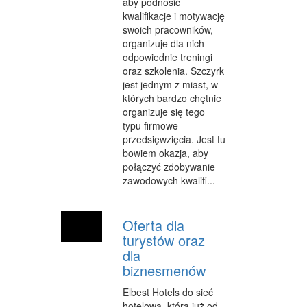
aby podnosić
kwalifikacje i motywację
OPIEKA
swoich pracowników,
INNE USŁUGI
organizuje dla nich
odpowiednie treningi
KURIER, PRZESYŁKI
oraz szkolenia. Szczyrk
jest jednym z miast, w
WYCIECZKI
których bardzo chętnie
organizuje się tego
HOTELE I NOCLEGI
typu firmowe
przedsięwzięcia. Jest tu
PODRÓŻE
bowiem okazja, aby
połączyć zdobywanie
ZDROWIE
zawodowych kwalifi...
DIETETYKA, ODCHUDZANIE
Oferta dla
KOSMETYKI
turystów oraz
LECZENIE
dla
biznesmenów
SALONY KOSMETYCZNE
Elbest Hotels do sieć
SPRZĘT MEDYCZNY
hotelowa, która już od