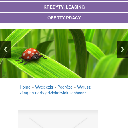
KREDYTY, LEASING
OFERTY PRACY
UBEZPIECZENIA
EKOLOGIA
BANKI, PRZELEWY, WALUTY, KANTORY
WYKOŃCZENIA
PROJEKTOWANIE
REMONTY, ELEKTRYK, HYDRAULIK
Home
»
Wycieczki
»
Podróże
»
Wyrusz
zimą na narty gdziekolwiek zechcesz
MATERIAŁY BUDOWLANE
POSIADŁOŚĆ
DRZWI I OKNA
KLIMATYZACJA I WENTYLACJA