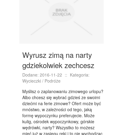
NIERUCHOMOŚCI, DZIAŁKI
DOMY, MIESZKANIA
WYKSZTAŁCENIE
PLACÓWKI EDUKACYJNE
Wyrusz zimą na narty
KURSY JĘZYKOWE
gdziekolwiek zechcesz
KURSY I SZKOLENIA
Dodane: 2016-11-22
::
Kategoria:
TŁUMACZENIA
Wycieczki / Podróże
BIZNES ONLINE
Myślisz o zaplanowaniu zimowego urlopu?
Albo chcesz się wybrać gdzieś ze swoimi
BIŻUTERIA
dziećmi na ferie zimowe? Ofert może być
mnóstwo, w zależności od tego, jaką
DLA DZIECI
formę wypoczynku preferujecie. Może
kulig, ośrodek wypoczynkowy, górskie
MEBLE
wędrówki, narty? Wszystko to możesz
mieć już w zasięgu ręki i to nie wychodząc