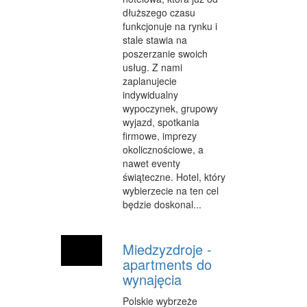
dłuższego czasu
WEB
funkcjonuje na rynku i
stale stawia na
OPROGRAMOWANIE
poszerzanie swoich
usług. Z nami
KONTAKT
zaplanujecie
indywidualny
wypoczynek, grupowy
wyjazd, spotkania
firmowe, imprezy
okolicznościowe, a
nawet eventy
świąteczne. Hotel, który
wybierzecie na ten cel
będzie doskonal...
Miedzyzdroje -
apartments do
wynajęcia
Polskie wybrzeże