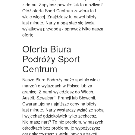
WYPOSAŻENIE WNĘTRZ
z domu. Zapytasz pewnie: jak to możliwe?
Otóż oferta Sport Centrum zawiera to i
WYPOSAŻENIE ŁAZIENKI
wiele więcej. Znajdziesz tu nawet bilety
last minute. Narty mogą stać się twoją
ODZIEŻ
wyjątkową przygodą - sprawdź tylko naszą
SPORT
ofertę.
Oferta Biura
ELEKTRONIKA, RTV, AGD
Podróży Sport
ART. DLA ZWIERZĄT
Centrum
OGRÓD, ROŚLINY
Nasze Biuro Podróży może spełnić wiele
CHEMIA
marzeń o wyjazdach w Polsce lub za
granicę. Z nami wyjedziesz do Włoch,
ART. SPOŻYWCZE
Austrii, Szwajcarii, Francji lub Słowenii.
MATERIAŁY EKSPLOATACYJNE
Gwarantujemy najniższe ceny na bilety
last minute. Narty wystarczy wziąć ze sobą
INNE SKLEPY
i wyjechać gdziekolwiek tylko zechcesz.
Nie masz nart? To nie problem, w naszych
SPRZĘT
ośrodkach bez problemu je wypożyczysz
oraz skorzystasz z wielu innych atrakcji.