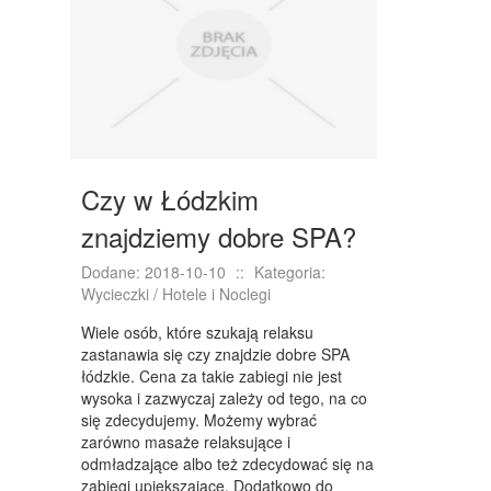
NIERUCHOMOŚCI, DZIAŁKI
DOMY, MIESZKANIA
WYKSZTAŁCENIE
PLACÓWKI EDUKACYJNE
Czy w Łódzkim
KURSY JĘZYKOWE
znajdziemy dobre SPA?
KURSY I SZKOLENIA
Dodane: 2018-10-10
::
Kategoria:
TŁUMACZENIA
Wycieczki / Hotele i Noclegi
BIZNES ONLINE
Wiele osób, które szukają relaksu
zastanawia się czy znajdzie dobre SPA
BIŻUTERIA
łódzkie. Cena za takie zabiegi nie jest
wysoka i zazwyczaj zależy od tego, na co
DLA DZIECI
się zdecydujemy. Możemy wybrać
zarówno masaże relaksujące i
MEBLE
odmładzające albo też zdecydować się na
zabiegi upiększające. Dodatkowo do