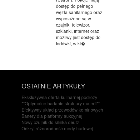
dostęp do pełnego
węzła sanitarnego oraz
wyposażone są w
czajnik, telewizor,
szklanki, internet oraz
możliwy jest dostęp do
lodówki, w kt�...
OSTATNIE ARTYKUŁY
Ekskluzywna oferta kulinarnej podróży
**Optymalne badanie struktury materii**
Efektywny układ przewodów kominowych
Banery dla platformy aukcyjnej
Nowy czujnik do silnika deutz
Odkryj różnorodność mody hurtowej.