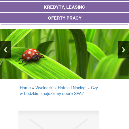
KREDYTY, LEASING
OFERTY PRACY
UBEZPIECZENIA
EKOLOGIA
BANKI, PRZELEWY, WALUTY, KANTORY
WYKOŃCZENIA
PROJEKTOWANIE
REMONTY, ELEKTRYK, HYDRAULIK
Home
»
Wycieczki
»
Hotele i Noclegi
»
Czy
w Łódzkim znajdziemy dobre SPA?
MATERIAŁY BUDOWLANE
POSIADŁOŚĆ
DRZWI I OKNA
KLIMATYZACJA I WENTYLACJA