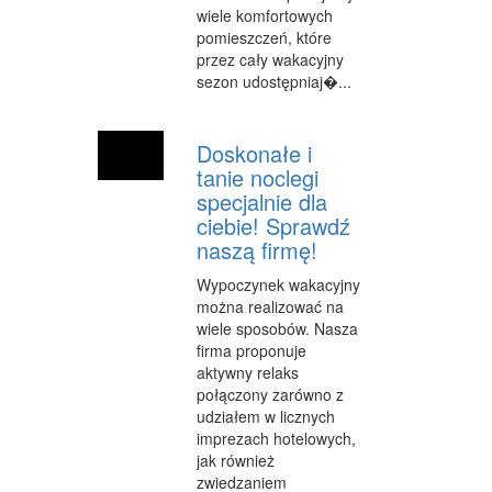
wiele komfortowych
OPIEKA
pomieszczeń, które
przez cały wakacyjny
INNE USŁUGI
sezon udostępniaj�...
KURIER, PRZESYŁKI
Doskonałe i
WYCIECZKI
tanie noclegi
HOTELE I NOCLEGI
specjalnie dla
ciebie! Sprawdź
PODRÓŻE
naszą firmę!
ZDROWIE
Wypoczynek wakacyjny
można realizować na
DIETETYKA, ODCHUDZANIE
wiele sposobów. Nasza
firma proponuje
KOSMETYKI
aktywny relaks
połączony zarówno z
LECZENIE
udziałem w licznych
imprezach hotelowych,
SALONY KOSMETYCZNE
jak również
zwiedzaniem
SPRZĘT MEDYCZNY