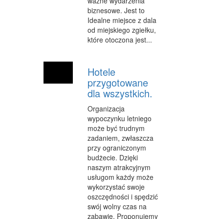
ważne wydarzenia
INNE AGENCJE
biznesowe. Jest to
Idealne miejsce z dala
WIGOR
od miejskiego zgiełku,
które otoczona jest...
IMPREZY INTEGRACYJNE
HOBBY
Hotele
przygotowane
ZAJĘCIA SPORTOWE I REKREACYJNE
dla wszystkich.
PRODUKCJA
Organizacja
wypoczynku letniego
INFORMATYCZNE
może być trudnym
zadaniem, zwłaszcza
RESTAURACJE, CATERING
przy ograniczonym
FOTOGRAFIA
budżecie. Dzięki
naszym atrakcyjnym
ADWOKACI, PORADY PRAWNE
usługom każdy może
wykorzystać swoje
SPRZĄTANIE, PORZĄDKOWANIE
oszczędności i spędzić
swój wolny czas na
SERWIS
zabawie. Proponujemy