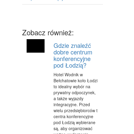
MASZYNY
NARZĘDZIA
PRZEMYSŁ METALOWY
Zobacz również:
PRZEWÓZ
Gdzie znaleźć
TRANSPORT
dobre centrum
konferencyjne
CZĘŚCI SAMOCHODOWE
pod Łodzią?
WYNAJEM
Hotel Wodnik w
Bełchatowie koło Łodzi
USŁUGI MOTORYZACYJNE
to idealny wybór na
prywatny odpoczynek,
SALONY, KOMISY
a także wyjazdy
integracyjne. Przed
PUBLIC RELATIONS
wielu przedsiębiorców t
AGENCJE REKLAMOWE
centra konferencyjne
pod Łodzią wybierane
MATERIAŁY REKLAMOWE
są, aby organizować