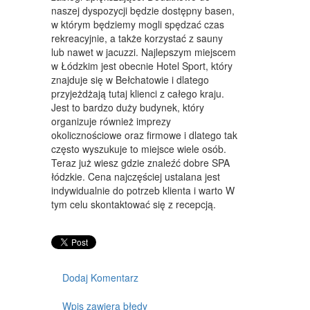
WYPOSAŻENIE WNĘTRZ
naszej dyspozycji będzie dostępny basen,
w którym będziemy mogli spędzać czas
WYPOSAŻENIE ŁAZIENKI
rekreacyjnie, a także korzystać z sauny
lub nawet w jacuzzi. Najlepszym miejscem
ODZIEŻ
w Łódzkim jest obecnie Hotel Sport, który
SPORT
znajduje się w Bełchatowie i dlatego
przyjeżdżają tutaj klienci z całego kraju.
ELEKTRONIKA, RTV, AGD
Jest to bardzo duży budynek, który
organizuje również imprezy
ART. DLA ZWIERZĄT
okolicznościowe oraz firmowe i dlatego tak
często wyszukuje to miejsce wiele osób.
OGRÓD, ROŚLINY
Teraz już wiesz gdzie znaleźć dobre SPA
łódzkie. Cena najczęściej ustalana jest
CHEMIA
indywidualnie do potrzeb klienta i warto W
tym celu skontaktować się z recepcją.
ART. SPOŻYWCZE
MATERIAŁY EKSPLOATACYJNE
INNE SKLEPY
Dodaj Komentarz
SPRZĘT
Wpis zawiera błędy