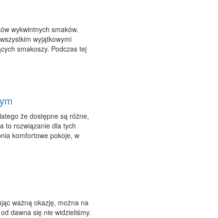
ników wykwintnych smaków.
 wszystkim wyjątkowymi
ących smakoszy. Podczas tej
wym
dlatego że dostępne są różne,
to rozwiązanie dla tych
pnia komfortowe pokoje, w
rując ważną okazję, można na
 od dawna się nie widzieliśmy.