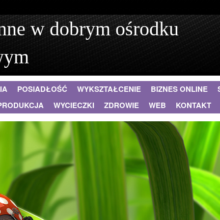
nne w dobrym ośrodku
wym
IA
POSIADŁOŚĆ
WYKSZTAŁCENIE
BIZNES ONLINE
PRODUKCJA
WYCIECZKI
ZDROWIE
WEB
KONTAKT