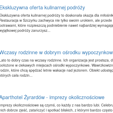
Ekskluzywna oferta kulinarnej podróży
Ekskluzywna oferta kulinarnej podróży to doskonała okazja dla miłoś
Restauracja w Szczyrku zachwyca nie tylko swoim urokiem, ale przede
potrawami, które rozpieszczą podniebienie nawet najbardziej wymagaj
wyjątkowej podróży zanurzysz...
Wczasy rodzinne w dobrym ośrodku wypoczynko
Lato to dobry czas na wczasy rodzinne. Ich organizacja jest prostsza, 
położone w ciekawych miejscach ośrodki wypoczynkowe. Wawrzkowizna 
rodzin, które chcą spędzać letnie wakacje nad jeziorem. Obiekt udostę
których cała rodzin...
Aparthotel Żyrardów - imprezy okolicznościowe
Imprezy okolicznościowe są czymś, co każdy z nas bardzo lubi. Celeb
nich dobrze zjeść, zatańczyć i spotkać bliskich, z którymi bardzo często