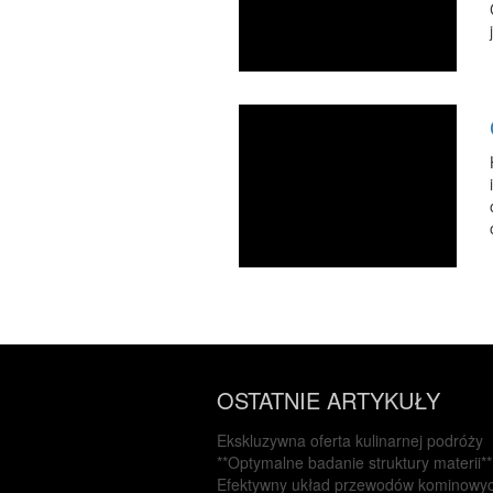
OSTATNIE ARTYKUŁY
Ekskluzywna oferta kulinarnej podróży
**Optymalne badanie struktury materii**
Efektywny układ przewodów kominowy