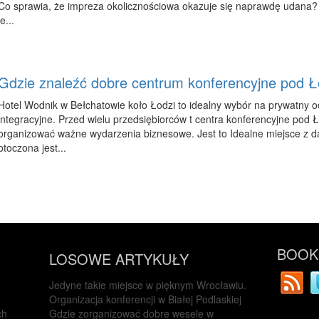
Co sprawia, że impreza okolicznościowa okazuje się naprawdę udana?
je...
Gdzie znaleźć dobre centrum konferencyjne pod Ł
Hotel Wodnik w Bełchatowie koło Łodzi to idealny wybór na prywatny 
integracyjne. Przed wielu przedsiębiorców t centra konferencyjne pod 
organizować ważne wydarzenia biznesowe. Jest to Idealne miejsce z dal
otoczona jest...
BOOKM
LOSOWE ARTYKUŁY
Jedyne takie miejsce w pięknym Wrocławiu.
Organizacja konferencji w Białej Podlaskiej
ch
Gdzie zorganizować dobre wesele w