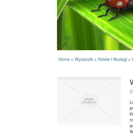
Home
»
Wycieczki
»
Hotele i Noclegi
»
D
L
p
k
r
w
W