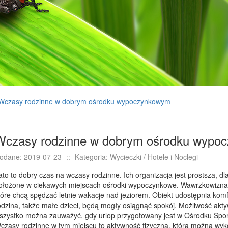
Wczasy rodzinne w dobrym ośrodku wypoczynkowym
Wczasy rodzinne w dobrym ośrodku wypo
odane: 2019-07-23
::
Kategoria: Wycieczki / Hotele i Noclegi
ato to dobry czas na wczasy rodzinne. Ich organizacja jest prostsza, d
ołożone w ciekawych miejscach ośrodki wypoczynkowe. Wawrzkowizna to
tóre chcą spędzać letnie wakacje nad jeziorem. Obiekt udostępnia komf
odzina, także małe dzieci, będą mogły osiągnąć spokój. Możliwość akt
szystko można zauważyć, gdy urlop przygotowany jest w Ośrodku Spor
czasy rodzinne w tym miejscu to aktywność fizyczna, którą można wykon