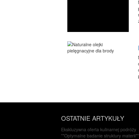
OSTATNIE ARTYKUŁY
Ekskluzywna oferta kulinarnej podróży
**Optymalne badanie struktury materii**