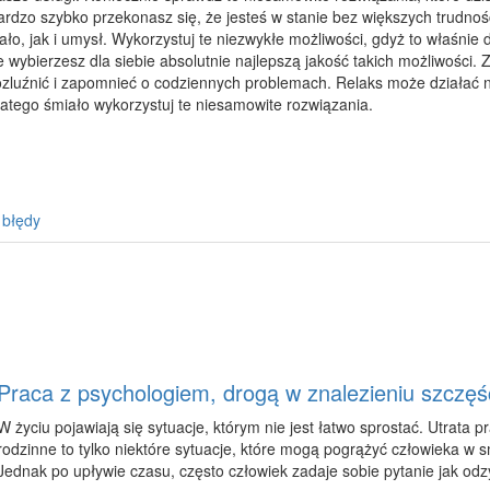
ardzo szybko przekonasz się, że jesteś w stanie bez większych trudno
iało, jak i umysł. Wykorzystuj te niezwykłe możliwości, gdyż to właśnie
e wybierzesz dla siebie absolutnie najlepszą jakość takich możliwości.
ozluźnić i zapomnieć o codziennych problemach. Relaks może działać n
latego śmiało wykorzystuj te niesamowite rozwiązania.
 błędy
Praca z psychologiem, drogą w znalezieniu szczęści
W życiu pojawiają się sytuacje, którym nie jest łatwo sprostać. Utrata 
rodzinne to tylko niektóre sytuacje, które mogą pogrążyć człowieka w 
Jednak po upływie czasu, często człowiek zadaje sobie pytanie jak odzy