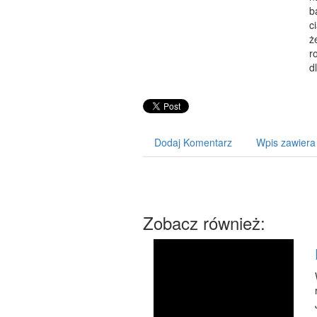
b
c
ż
r
d
Dodaj Komentarz
Wpis zawiera
Zobacz również: