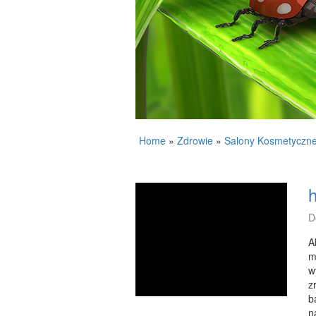
Home
»
Zdrowie
»
Salony Kosmetyczn
h
D
A
m
w
z
b
n