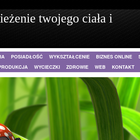
ieżenie twojego ciała i
IA
POSIADŁOŚĆ
WYKSZTAŁCENIE
BIZNES ONLINE
PRODUKCJA
WYCIECZKI
ZDROWIE
WEB
KONTAKT