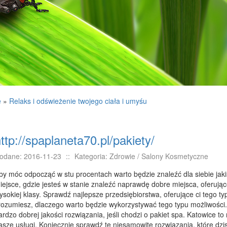
e
»
Relaks i odświeżenie twojego ciała i umyśu
ttp://spaplaneta70.pl/pakiety/
odane: 2016-11-23
::
Kategoria: Zdrowie / Salony Kosmetyczne
by móc odpocząć w stu procentach warto będzie znaleźć dla siebie jaki
iejsce, gdzie jesteś w stanie znaleźć naprawdę dobre miejsca, oferują
ysokiej klasy. Sprawdź najlepsze przedsiębiorstwa, oferujące ci tego t
rozumiesz, dlaczego warto będzie wykorzystywać tego typu możliwości. 
ardzo dobrej jakości rozwiązania, jeśli chodzi o pakiet spa. Katowice t
asze usługi. Koniecznie sprawdź te niesamowite rozwiązania, które dzi