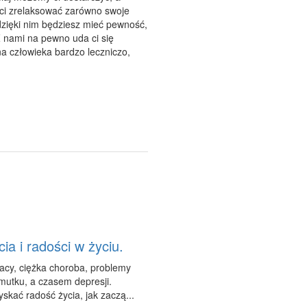
ści zrelaksować zarówno swoje
 dzięki nim będziesz mieć pewność,
 Z nami na pewno uda ci się
a człowieka bardzo leczniczo,
a i radości w życiu.
pracy, ciężka choroba, problemy
smutku, a czasem depresji.
skać radość życia, jak zaczą...