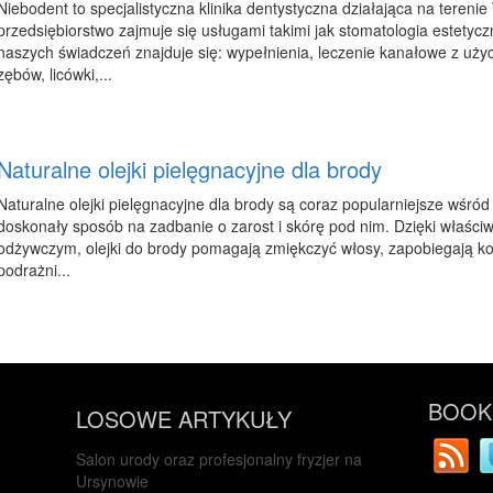
Niebodent to specjalistyczna klinika dentystyczna działająca na tereni
przedsiębiorstwo zajmuje się usługami takimi jak stomatologia estety
naszych świadczeń znajduje się: wypełnienia, leczenie kanałowe z uży
zębów, licówki,...
Naturalne olejki pielęgnacyjne dla brody
Naturalne olejki pielęgnacyjne dla brody są coraz popularniejsze wśród
doskonały sposób na zadbanie o zarost i skórę pod nim. Dzięki właści
odżywczym, olejki do brody pomagają zmiękczyć włosy, zapobiegają koł
podrażni...
BOOKM
LOSOWE ARTYKUŁY
Salon urody oraz profesjonalny fryzjer na
Ursynowie