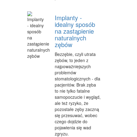
SALONY KOSMETYCZNE
SPRZĘT MEDYCZNY
Implanty -
idealny sposób
WEB
na zastąpienie
naturalnych
OPROGRAMOWANIE
zębów
KONTAKT
Bezzębie, czyli utrata
zębów, to jeden z
najpoważniejszych
problemów
stomatologicznych - dla
pacjentów. Brak zęba
to nie tylko fatalne
samopoczucie i wygląd,
ale też ryzyko, że
pozostałe zęby zaczną
się przesuwać, wobec
czego dojdzie do
pojawienia się wad
zgryzu.