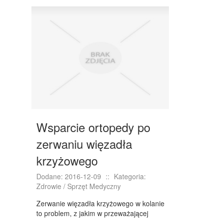
DRZWI I OKNA
KLIMATYZACJA I WENTYLACJA
NIERUCHOMOŚCI, DZIAŁKI
DOMY, MIESZKANIA
WYKSZTAŁCENIE
PLACÓWKI EDUKACYJNE
KURSY JĘZYKOWE
Wsparcie ortopedy po
KURSY I SZKOLENIA
zerwaniu więzadła
TŁUMACZENIA
krzyżowego
BIZNES ONLINE
Dodane: 2016-12-09
::
Kategoria:
Zdrowie / Sprzęt Medyczny
BIŻUTERIA
Zerwanie więzadła krzyżowego w kolanie
DLA DZIECI
to problem, z jakim w przeważającej