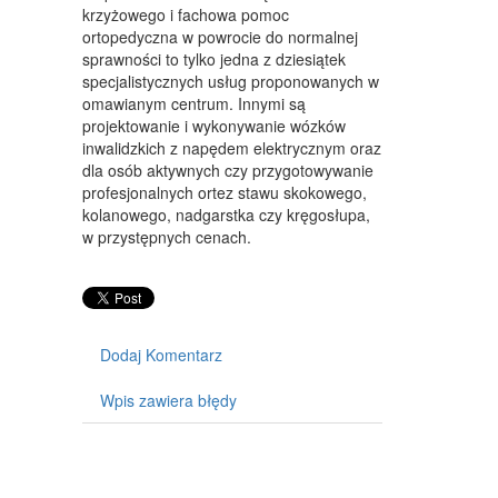
krzyżowego i fachowa pomoc
SPRZĘT
ortopedyczna w powrocie do normalnej
sprawności to tylko jedna z dziesiątek
MASZYNY
specjalistycznych usług proponowanych w
omawianym centrum. Innymi są
NARZĘDZIA
projektowanie i wykonywanie wózków
inwalidzkich z napędem elektrycznym oraz
PRZEMYSŁ METALOWY
dla osób aktywnych czy przygotowywanie
profesjonalnych ortez stawu skokowego,
PRZEWÓZ
kolanowego, nadgarstka czy kręgosłupa,
w przystępnych cenach.
TRANSPORT
CZĘŚCI SAMOCHODOWE
WYNAJEM
Dodaj Komentarz
USŁUGI MOTORYZACYJNE
Wpis zawiera błędy
SALONY, KOMISY
PUBLIC RELATIONS
AGENCJE REKLAMOWE