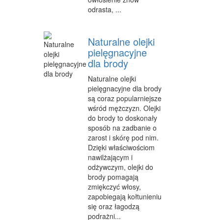
SPRZĄTANIE, PORZĄDKOWANIE
odrasta, ...
SERWIS
Naturalne olejki
OPIEKA
pielęgnacyjne
INNE USŁUGI
dla brody
KURIER, PRZESYŁKI
Naturalne olejki
pielęgnacyjne dla brody
WYCIECZKI
są coraz popularniejsze
wśród mężczyzn. Olejki
HOTELE I NOCLEGI
do brody to doskonały
sposób na zadbanie o
PODRÓŻE
zarost i skórę pod nim.
Dzięki właściwościom
ZDROWIE
nawilżającym i
odżywczym, olejki do
DIETETYKA, ODCHUDZANIE
brody pomagają
zmiękczyć włosy,
KOSMETYKI
zapobiegają kołtunieniu
się oraz łagodzą
LECZENIE
podrażni...