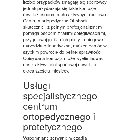
liczbie przypadków zmagają się sportowcy,
MEBLE
jednak przydarzają się takie kontuzje
również osobom mało aktywnym ruchowo.
WYPOSAŻENIE WNĘTRZ
Centrum ortopedyczne Ottobock
skutecznie i z pełnym profesjonalizmem
WYPOSAŻENIE ŁAZIENKI
pomaga osobom z takimi dolegliwościami,
przygotowując dla nich plany treningowe i
ODZIEŻ
narzędzia ortopedyczne, mające pomóc w
szybkim powrocie do pełnej sprawności.
SPORT
Opisywana kontuzja może wyeliminować
nas z aktywności sportowej nawet na
ELEKTRONIKA, RTV, AGD
okres sześciu miesięcy.
ART. DLA ZWIERZĄT
Usługi
OGRÓD, ROŚLINY
specjalistycznego
CHEMIA
centrum
ortopedycznego i
ART. SPOŻYWCZE
protetycznego
MATERIAŁY EKSPLOATACYJNE
INNE SKLEPY
Wspomniane zerwanie więzadła