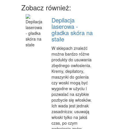
Zobacz również:
MATERIAŁY REKLAMOWE
Depilacja
INNE AGENCJE
laserowa -
gładka skóra na
WIGOR
stałe
IMPREZY INTEGRACYJNE
W sklepach znaleźć
można bardzo różne
HOBBY
produkty do usuwania
ZAJĘCIA SPORTOWE I REKREACYJNE
zbędnego owłosienia.
Kremy, depilatory,
PRODUKCJA
maszynki do golenia
czy woski mogą być
INFORMATYCZNE
wygodne w użyciu i
pozwalać na szybkie
RESTAURACJE, CATERING
pozbycie się włosków.
Ich wada jest jednak
FOTOGRAFIA
zasadnicza: usuwają
włoski tylko na jakiś
ADWOKACI, PORADY PRAWNE
czas, po czym
owłosienie znów