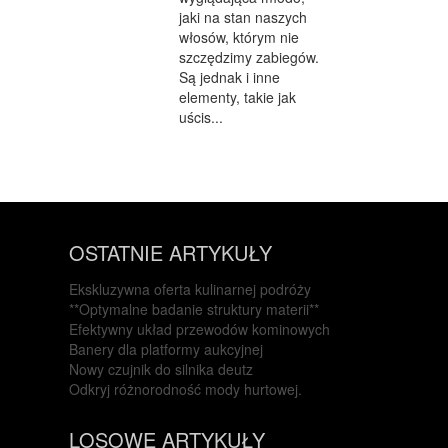
jaki na stan naszych
włosów, którym nie
szczędzimy zabiegów.
Są jednak i inne
elementy, takie jak
uścis...
OSTATNIE ARTYKUŁY
Ekskluzywna oferta kulinarnej podróży
**Optymalne badanie struktury materii**
Efektywny układ przewodów kominowych
Banery dla platformy aukcyjnej
Nowy czujnik do silnika deutz
Odkryj różnorodność mody hurtowej.
LOSOWE ARTYKUŁY