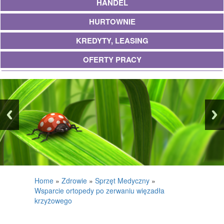
HANDEL
HURTOWNIE
KREDYTY, LEASING
OFERTY PRACY
UBEZPIECZENIA
EKOLOGIA
BANKI, PRZELEWY, WALUTY, KANTORY
WYKOŃCZENIA
PROJEKTOWANIE
REMONTY, ELEKTRYK, HYDRAULIK
Home
»
Zdrowie
»
Sprzęt Medyczny
»
Wsparcie ortopedy po zerwaniu więzadła
MATERIAŁY BUDOWLANE
krzyżowego
POSIADŁOŚĆ