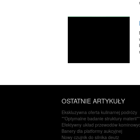
OSTATNIE ARTYKUŁY
Ekskluzywna oferta kulinarnej podróży
**Optymalne badanie struktury materii**
Efektywny układ przewodów kominowy
Banery dla platformy aukcyjnej
Nowy czujnik do silnika deutz