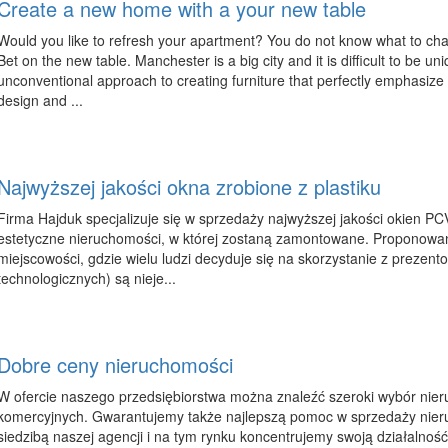
Create a new home with a your new table
Would you like to refresh your apartment? You do not know what to cha
Bet on the new table. Manchester is a big city and it is difficult to be un
unconventional approach to creating furniture that perfectly emphasize i
design and ...
Najwyższej jakości okna zrobione z plastiku
Firma Hajduk specjalizuje się w sprzedaży najwyższej jakości okien PCV
estetyczne nieruchomości, w której zostaną zamontowane. Proponowan
miejscowości, gdzie wielu ludzi decyduje się na skorzystanie z prezen
technologicznych) są nieje...
Dobre ceny nieruchomości
W ofercie naszego przedsiębiorstwa można znaleźć szeroki wybór nier
komercyjnych. Gwarantujemy także najlepszą pomoc w sprzedaży nier
siedzibą naszej agencji i na tym rynku koncentrujemy swoją działalno