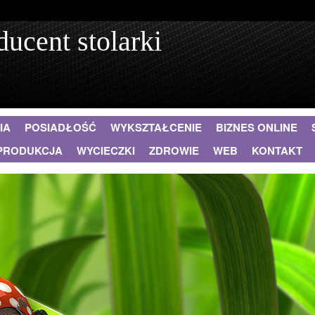
ucent stolarki
IA
POSIADŁOŚĆ
WYKSZTAŁCENIE
BIZNES ONLINE
PRODUKCJA
WYCIECZKI
ZDROWIE
WEB
KONTAKT