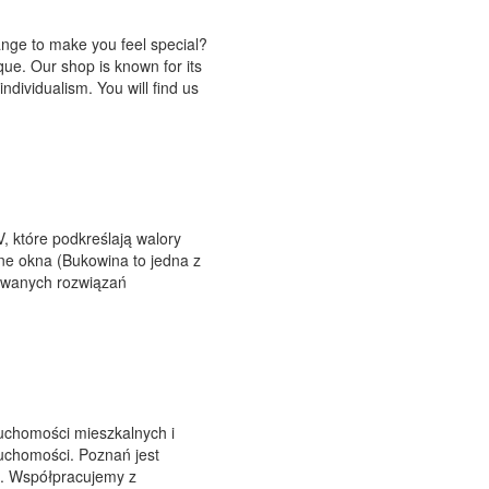
nge to make you feel special?
ique. Our shop is known for its
ndividualism. You will find us
, które podkreślają walory
e okna (Bukowina to jedna z
towanych rozwiązań
uchomości mieszkalnych i
uchomości. Poznań jest
ść. Współpracujemy z