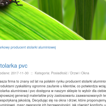
rkowy producent stolarki aluminiowej
tolarka pvc
odane: 2017-11-30
::
Kategoria: Posiadłość / Drzwi i Okna
asza firma to znany od lat na polskim rynku producent stolarki aluminio
roduktami zyskaliśmy ogromne zaufanie u klientów, co potwierdza wcią
tolarka aluminiowa i pvc dostępna w naszym sklepie to wybór dla cieb
ajnowszej generacji materiałów przy zastosowaniu zaawansowanych tec
iespotykaną jakością. Decydując się na okna i drzwi, które proponujemy 
luminiowej, masz gwarancję ich bezawaryjności, jak również komfort