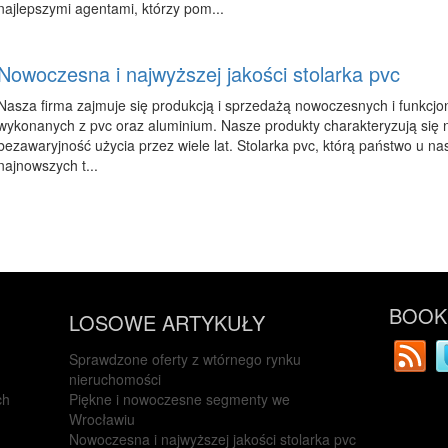
najlepszymi agentami, którzy pom...
Nowoczesna i najwyższej jakości stolarka pvc
Nasza firma zajmuje się produkcją i sprzedażą nowoczesnych i funkcjon
wykonanych z pvc oraz aluminium. Nasze produkty charakteryzują się n
bezawaryjność użycia przez wiele lat. Stolarka pvc, którą państwo u nas
najnowszych t...
BOOKM
LOSOWE ARTYKUŁY
Sprawdzone oferty z wtórnego rynku
nieruchomości
ch
Piękne i nowoczesne segmenty we
Wrocławiu
Nowoczesna i najwyższej jakości stolarka pvc