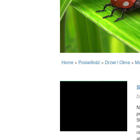
Home
»
Posiadłość
»
Drzwi i Okna
»
Ma
s
D
N
p
S
n
n
a