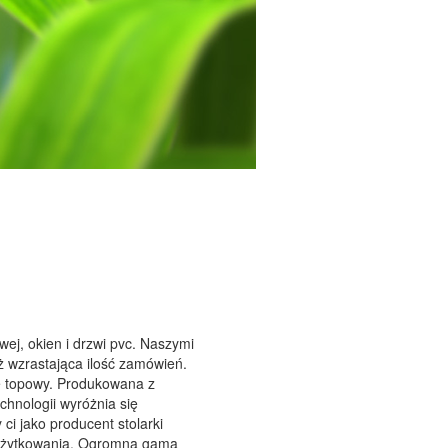
wej, okien i drzwi pvc. Naszymi
ż wzrastająca ilość zamówień.
ie topowy. Produkowana z
hnologii wyróżnia się
ci jako producent stolarki
u użytkowania. Ogromna gama