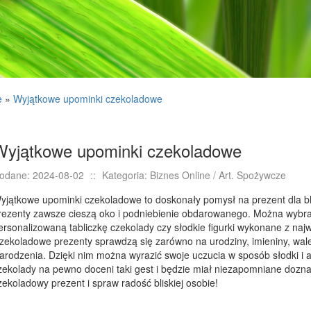
e
»
Wyjątkowe upominki czekoladowe
Wyjątkowe upominki czekoladowe
odane: 2024-08-02
::
Kategoria: Biznes Online / Art. Spożywcze
yjątkowe upominki czekoladowe to doskonały pomysł na prezent dla bl
rezenty zawsze cieszą oko i podniebienie obdarowanego. Można wybrać
ersonalizowaną tabliczkę czekolady czy słodkie figurki wykonane z najw
zekoladowe prezenty sprawdzą się zarówno na urodziny, imieniny, wal
arodzenia. Dzięki nim można wyrazić swoje uczucia w sposób słodki i 
zekolady na pewno doceni taki gest i będzie miał niezapomniane dozn
zekoladowy prezent i spraw radość bliskiej osobie!