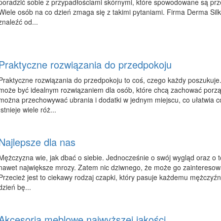
poradzić sobie z przypadłościami skórnymi, które spowodowane są prz
Wiele osób na co dzień zmaga się z takimi pytaniami. Firma Derma Si
znaleźć od...
Praktyczne rozwiązania do przedpokoju
Praktyczne rozwiązania do przedpokoju to coś, czego każdy poszukuj
może być idealnym rozwiązaniem dla osób, które chcą zachować porzą
można przechowywać ubrania i dodatki w jednym miejscu, co ułatwia co
Istnieje wiele róż...
Najlepsze dla nas
Mężczyzna wie, jak dbać o siebie. Jednocześnie o swój wygląd oraz o t
nawet największe mrozy. Zatem nic dziwnego, że może go zainteresować
Przecież jest to ciekawy rodzaj czapki, który pasuje każdemu mężczyźni
dzień bę...
Akcesoria meblowe najwyższej jakości