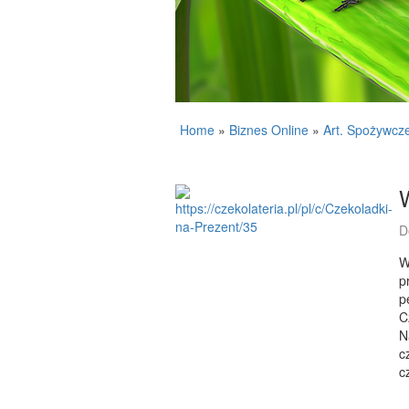
Home
»
Biznes Online
»
Art. Spożywcz
D
W
p
p
C
N
c
c