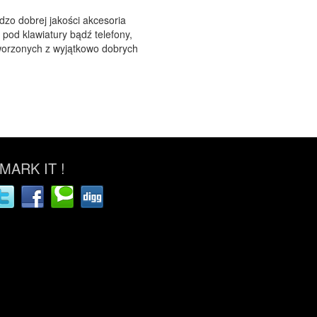
zo dobrej jakości akcesoria
pod klawiatury bądź telefony,
worzonych z wyjątkowo dobrych
ARK IT !