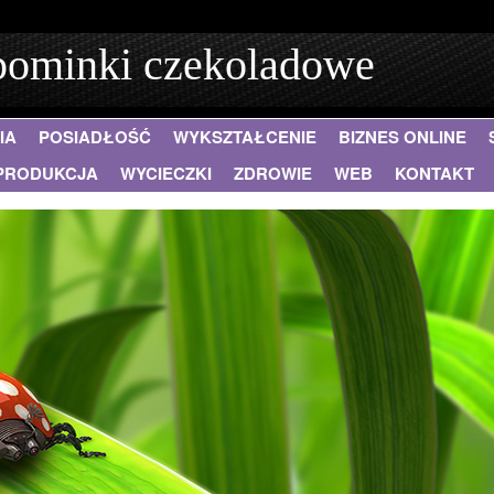
pominki czekoladowe
IA
POSIADŁOŚĆ
WYKSZTAŁCENIE
BIZNES ONLINE
PRODUKCJA
WYCIECZKI
ZDROWIE
WEB
KONTAKT