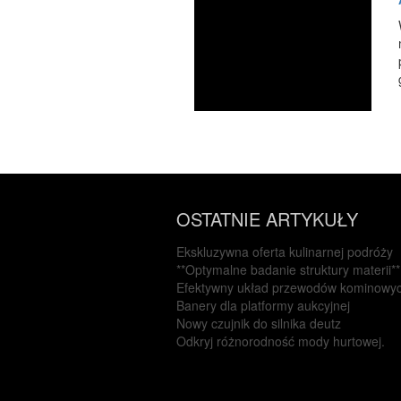
OSTATNIE ARTYKUŁY
Ekskluzywna oferta kulinarnej podróży
**Optymalne badanie struktury materii**
Efektywny układ przewodów kominowy
Banery dla platformy aukcyjnej
Nowy czujnik do silnika deutz
Odkryj różnorodność mody hurtowej.