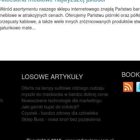
Wśród asortymentu naszego sklepu internetowego znajdą Państwo bard
meblowe w atrakcyjnych cenach. Oferujemy Państwu piórniki oraz półki 
przepusty kablowe, a także wiele innych zróżnicowanych produktów st
gatunkowo mate...
BOOKM
LOSOWE ARTYKUŁY
Oferta na lampy sufitowe różnego rodzaju
myszki do macbooka w bardzo dobrej cenie
ch
Nowoczesne technologie dla marketingu
Jaki garnki kupić do indukcji?
Czystek - bardzo zdrowy dla człowieka
Sklep Buos - nowa broń bez pozwolenia