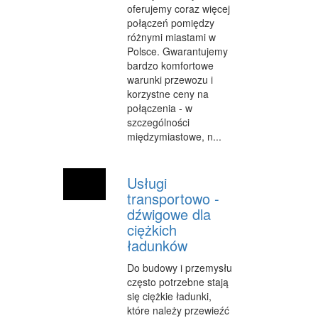
oferujemy coraz więcej
OPIEKA
połączeń pomiędzy
różnymi miastami w
INNE USŁUGI
Polsce. Gwarantujemy
bardzo komfortowe
KURIER, PRZESYŁKI
warunki przewozu i
korzystne ceny na
WYCIECZKI
połączenia - w
szczególności
HOTELE I NOCLEGI
międzymiastowe, n...
PODRÓŻE
ZDROWIE
Usługi
transportowo -
DIETETYKA, ODCHUDZANIE
dźwigowe dla
ciężkich
KOSMETYKI
ładunków
LECZENIE
Do budowy i przemysłu
często potrzebne stają
SALONY KOSMETYCZNE
się ciężkie ładunki,
które należy przewieźć
SPRZĘT MEDYCZNY