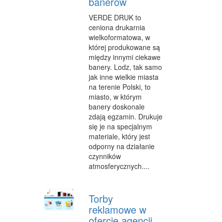
banerów
VERDE DRUK to
MATERIAŁY REKLAMOWE
ceniona drukarnia
INNE AGENCJE
wielkoformatowa, w
której produkowane są
WIGOR
między innymi ciekawe
banery. Lodz, tak samo
IMPREZY INTEGRACYJNE
jak inne wielkie miasta
na terenie Polski, to
HOBBY
miasto, w którym
banery doskonale
ZAJĘCIA SPORTOWE I REKREACYJNE
zdają egzamin. Drukuje
się je na specjalnym
PRODUKCJA
materiale, który jest
odporny na działanie
INFORMATYCZNE
czynników
atmosferycznych....
RESTAURACJE, CATERING
FOTOGRAFIA
Torby
ADWOKACI, PORADY PRAWNE
reklamowe w
ofercie agencji