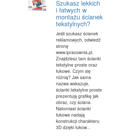
Szukasz lekkich
SALONY KOSMETYCZNE
i łatwych w
montażu ścianek
SPRZĘT MEDYCZNY
tekstylnych?
WEB
Jeśli szukasz ścianek
reklamowych, odwiedź
OPROGRAMOWANIE
stronę
KONTAKT
www.ipracownia.pl.
Znajdziesz tam ścianki
tekstylne proste oraz
łukowe. Czym się
różnią? Jak sama
nazwa wskazuje,
ścianki tekstylne proste
prezentują grafikę jak
obraz, czy ściana.
Natomiast ścianki
łukowe nadają
konstrukcji charakteru
3D dzięki łukow...