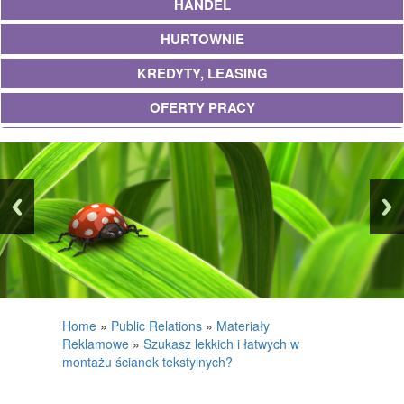
HANDEL
HURTOWNIE
KREDYTY, LEASING
OFERTY PRACY
UBEZPIECZENIA
EKOLOGIA
BANKI, PRZELEWY, WALUTY, KANTORY
WYKOŃCZENIA
PROJEKTOWANIE
REMONTY, ELEKTRYK, HYDRAULIK
Home
»
Public Relations
»
Materiały
Reklamowe
»
Szukasz lekkich i łatwych w
MATERIAŁY BUDOWLANE
montażu ścianek tekstylnych?
POSIADŁOŚĆ