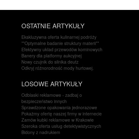
OSTATNIE ARTYKUŁY
Ekskluzywna oferta kulinarnej podróży
**Optymalne badanie struktury materii**
Efektywny układ przewodów kominowych
Banery dla platformy aukcyjnej
Nowy czujnik do silnika deutz
Odkryj różnorodność mody hurtowej.
LOSOWE ARTYKUŁY
Odblaski reklamowe - zadbaj o
bezpieczeństwo innych
Sprawdzone opakowania jednorazowe
Pokażmy ofertę naszej firmy w internecie
Zamów kubki reklamowe w Krakowie
Szeroka oferta usług detektywistycznych
Bidony z nadrukiem