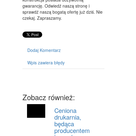
gwarancję. Odwiedź naszą stronę i
SPRZĘT
sprawdź naszą bogatą ofertę już dziś. Nie
czekaj. Zapraszamy.
MASZYNY
NARZĘDZIA
PRZEMYSŁ METALOWY
Dodaj Komentarz
PRZEWÓZ
Wpis zawiera błędy
TRANSPORT
CZĘŚCI SAMOCHODOWE
WYNAJEM
Zobacz również:
USŁUGI MOTORYZACYJNE
Ceniona
SALONY, KOMISY
drukarnia,
będąca
PUBLIC RELATIONS
producentem
AGENCJE REKLAMOWE