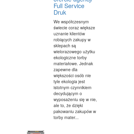
SPRZĄTANIE, PORZĄDKOWANIE
Full Service
Druk
SERWIS
We współczesnym
OPIEKA
świecie coraz większe
uznanie klientów
INNE USŁUGI
robiących zakupy w
sklepach są
KURIER, PRZESYŁKI
wielorazowego użytku
ekologiczne torby
WYCIECZKI
materiałowe. Jednak
zapewne dla
HOTELE I NOCLEGI
większości osób nie
tyle ekologia jest
PODRÓŻE
istotnym czynnikiem
ZDROWIE
decydującym o
wyposażeniu się w nie,
DIETETYKA, ODCHUDZANIE
ale to, że dzięki
pakowaniu zakupów w
KOSMETYKI
torby mater...
LECZENIE