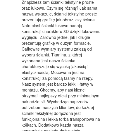
Znajdziesz tam ścianki tekstylne proste
MEBLE
oraz łukowe. Czym się różnią? Jak sama
nazwa wskazuje, ścianki tekstylne proste
WYPOSAŻENIE WNĘTRZ
prezentują grafikę jak obraz, czy ściana.
Natomiast ścianki łukowe nadają
WYPOSAŻENIE ŁAZIENKI
konstrukcji charakteru 3D dzięki łukowemu
wygięciu. Zarówno jedne, jak i drugie
ODZIEŻ
prezentują grafikę w dużym formacie.
Całkowite wymiary systemu zależą od
SPORT
wyboru ścianki. Tkanina, z której
wykonana jest nasza ścianka,
ELEKTRONIKA, RTV, AGD
charakteryzuje się wysoką jakością i
elastycznością. Mocowana jest na
ART. DLA ZWIERZĄT
konstrukcji za pomocą taśmy na rzepy.
OGRÓD, ROŚLINY
Nasz system jest bardzo lekki i łatwy w
montażu. Chcemy, aby nasi klienci
CHEMIA
otrzymali najlepszy efekt przy minimalnym
nakładzie sił. Wychodząc naprzeciw
ART. SPOŻYWCZE
potrzebom naszych klientów, do każdej
ścianki tekstylnej dołączona jest
MATERIAŁY EKSPLOATACYJNE
funkcjonalna i lekka torba transportowa na
kółkach. Dodatkowo każda nasza
INNE SKLEPY
konstrukcja posiada dożywotnią