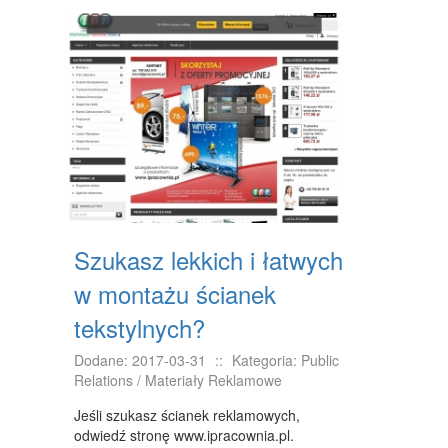
DRZWI I OKNA
KLIMATYZACJA I WENTYLACJA
NIERUCHOMOŚCI, DZIAŁKI
DOMY, MIESZKANIA
WYKSZTAŁCENIE
PLACÓWKI EDUKACYJNE
KURSY JĘZYKOWE
Szukasz lekkich i łatwych
KURSY I SZKOLENIA
w montażu ścianek
TŁUMACZENIA
tekstylnych?
BIZNES ONLINE
Dodane: 2017-03-31
::
Kategoria: Public
Relations / Materiały Reklamowe
BIŻUTERIA
Jeśli szukasz ścianek reklamowych,
DLA DZIECI
odwiedź stronę www.ipracownia.pl.