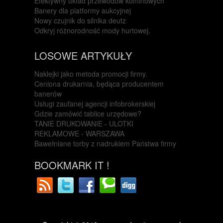
Efektywny układ przewodów kominowych
Banery dla platformy aukcyjnej
Nowy czujnik do silnika deutz
Odkryj różnorodność mody hurtowej.
LOSOWE ARTYKUŁY
Naklejki jako metoda promocji firmy.
Ceniona drukarnia, będąca producentem
banerów
Usługi zaufanej agencji infobrokerskiej
Gdzie zamówić tablice urzędowe?
TANIE DRUKOWANIE - ULOTKI
REKLAMOWE - WARSZAWA
Bawełniane torby z nadrukiem Państwa firmy
BOOKMARK IT !