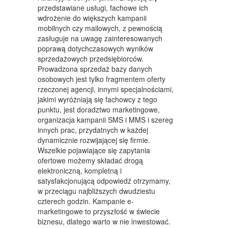
WYPOSAŻENIE WNĘTRZ
przedstawiane usługi, fachowe ich
wdrożenie do większych kampanii
WYPOSAŻENIE ŁAZIENKI
mobilnych czy mailowych, z pewnością
zasługuje na uwagę zainteresowanych
ODZIEŻ
poprawą dotychczasowych wyników
SPORT
sprzedażowych przedsiębiorców.
Prowadzona sprzedaż bazy danych
ELEKTRONIKA, RTV, AGD
osobowych jest tylko fragmentem oferty
rzeczonej agencji, innymi specjalnościami,
ART. DLA ZWIERZĄT
jakimi wyróżniają się fachowcy z tego
punktu, jest doradztwo marketingowe,
OGRÓD, ROŚLINY
organizacja kampanii SMS i MMS i szereg
innych prac, przydatnych w każdej
CHEMIA
dynamicznie rozwijającej się firmie.
Wszelkie pojawiające się zapytania
ART. SPOŻYWCZE
ofertowe możemy składać drogą
elektroniczną, kompletną i
MATERIAŁY EKSPLOATACYJNE
satysfakcjonującą odpowiedź otrzymamy,
w przeciągu najbliższych dwudziestu
INNE SKLEPY
czterech godzin. Kampanie e-
marketingowe to przyszłość w świecie
SPRZĘT
biznesu, dlatego warto w nie inwestować.