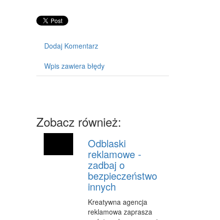
MASZYNY
NARZĘDZIA
PRZEMYSŁ METALOWY
Dodaj Komentarz
PRZEWÓZ
Wpis zawiera błędy
TRANSPORT
CZĘŚCI SAMOCHODOWE
WYNAJEM
Zobacz również:
USŁUGI MOTORYZACYJNE
Odblaski
reklamowe -
SALONY, KOMISY
zadbaj o
PUBLIC RELATIONS
bezpieczeństwo
innych
AGENCJE REKLAMOWE
Kreatywna agencja
MATERIAŁY REKLAMOWE
reklamowa zaprasza