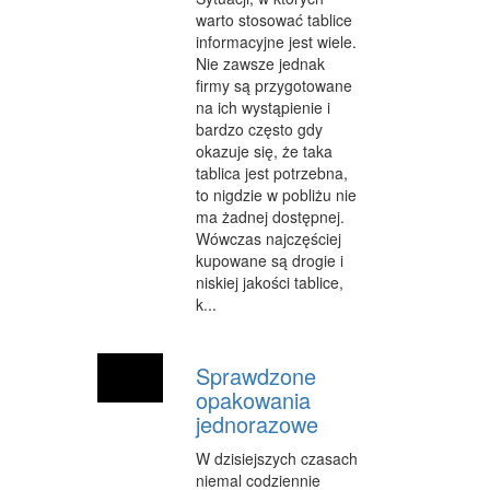
warto stosować tablice
OPIEKA
informacyjne jest wiele.
Nie zawsze jednak
INNE USŁUGI
firmy są przygotowane
na ich wystąpienie i
KURIER, PRZESYŁKI
bardzo często gdy
okazuje się, że taka
WYCIECZKI
tablica jest potrzebna,
HOTELE I NOCLEGI
to nigdzie w pobliżu nie
ma żadnej dostępnej.
PODRÓŻE
Wówczas najczęściej
kupowane są drogie i
ZDROWIE
niskiej jakości tablice,
k...
DIETETYKA, ODCHUDZANIE
KOSMETYKI
Sprawdzone
opakowania
LECZENIE
jednorazowe
SALONY KOSMETYCZNE
W dzisiejszych czasach
niemal codziennie
SPRZĘT MEDYCZNY