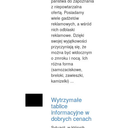
państwa do zapoznania
INNE AGENCJE
z niepowtarzalna
ofertą. Posiadamy
WIGOR
wiele gadżetów
reklamowych, a wśród
IMPREZY INTEGRACYJNE
nich odblaski
reklamowe. Dzięki
HOBBY
swojej wyjątkowości
przyczyniają się, że
ZAJĘCIA SPORTOWE I REKREACYJNE
można być widocznym
o zmroku i nocą. Ich
PRODUKCJA
różna forma
(samozaciskowe,
INFORMATYCZNE
breloki, zawieszki,
RESTAURACJE, CATERING
kamizelki) ...
FOTOGRAFIA
Wytrzymałe
ADWOKACI, PORADY PRAWNE
tablice
informacyjne w
SPRZĄTANIE, PORZĄDKOWANIE
dobrych cenach
SERWIS
Sytuacji, w których