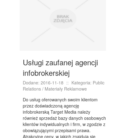
NIERUCHOMOŚCI, DZIAŁKI
DOMY, MIESZKANIA
WYKSZTAŁCENIE
PLACÓWKI EDUKACYJNE
KURSY JĘZYKOWE
Usługi zaufanej agencji
KURSY I SZKOLENIA
infobrokerskiej
TŁUMACZENIA
Dodane: 2016-11-18
::
Kategoria: Public
Relations / Materiały Reklamowe
BIZNES ONLINE
Do usług oferowanych swoim klientom
BIŻUTERIA
przez doświadczoną agencję
infobrokerską Target Media należy
DLA DZIECI
również sprzedaż bazy danych osobowych
klientów indywidualnych i firm, w zgodzie z
MEBLE
obowiązującymi przepisami prawa.
Atrakcyjne ceny, w jakich znajdują się