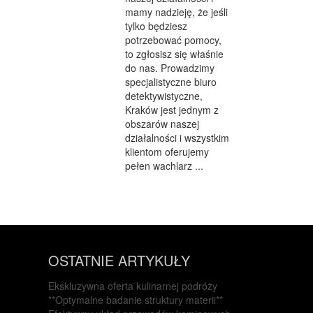
mamy nadzieję, że jeśli
tylko będziesz
potrzebować pomocy,
to zgłosisz się właśnie
do nas. Prowadzimy
specjalistyczne biuro
detektywistyczne,
Kraków jest jednym z
obszarów naszej
działalności i wszystkim
klientom oferujemy
pełen wachlarz ...
OSTATNIE ARTYKUŁY
Ekskluzywna oferta kulinarnej podróży
**Optymalne badanie struktury materii**