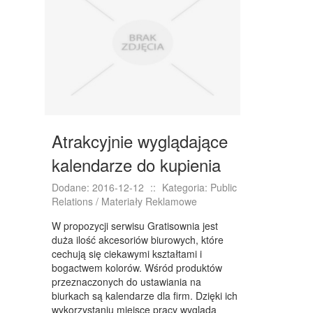
NIERUCHOMOŚCI, DZIAŁKI
DOMY, MIESZKANIA
WYKSZTAŁCENIE
PLACÓWKI EDUKACYJNE
KURSY JĘZYKOWE
Atrakcyjnie wyglądające
KURSY I SZKOLENIA
kalendarze do kupienia
TŁUMACZENIA
Dodane: 2016-12-12
::
Kategoria: Public
Relations / Materiały Reklamowe
BIZNES ONLINE
W propozycji serwisu Gratisownia jest
BIŻUTERIA
duża ilość akcesoriów biurowych, które
cechują się ciekawymi kształtami i
DLA DZIECI
bogactwem kolorów. Wśród produktów
przeznaczonych do ustawiania na
MEBLE
biurkach są kalendarze dla firm. Dzięki ich
wykorzystaniu miejsce pracy wygląda