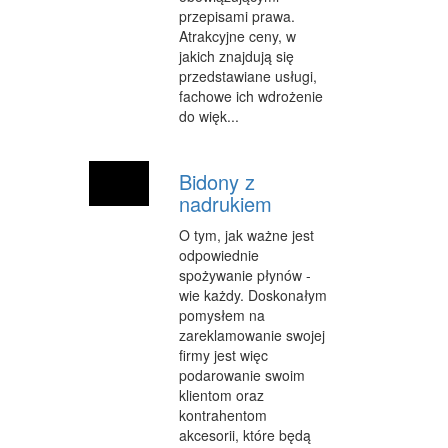
przepisami prawa.
OPIEKA
Atrakcyjne ceny, w
jakich znajdują się
INNE USŁUGI
przedstawiane usługi,
fachowe ich wdrożenie
KURIER, PRZESYŁKI
do więk...
WYCIECZKI
HOTELE I NOCLEGI
Bidony z
nadrukiem
PODRÓŻE
O tym, jak ważne jest
ZDROWIE
odpowiednie
spożywanie płynów -
DIETETYKA, ODCHUDZANIE
wie każdy. Doskonałym
pomysłem na
KOSMETYKI
zareklamowanie swojej
firmy jest więc
LECZENIE
podarowanie swoim
klientom oraz
SALONY KOSMETYCZNE
kontrahentom
akcesorii, które będą
SPRZĘT MEDYCZNY