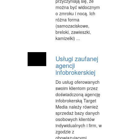
przyczyniają się, że
INNE AGENCJE
można być widocznym
o zmroku i nocą. Ich
WIGOR
różna forma
(samozaciskowe,
IMPREZY INTEGRACYJNE
breloki, zawieszki,
kamizelki) ...
HOBBY
ZAJĘCIA SPORTOWE I REKREACYJNE
Usługi zaufanej
agencji
PRODUKCJA
infobrokerskiej
INFORMATYCZNE
Do usług oferowanych
RESTAURACJE, CATERING
swoim klientom przez
doświadczoną agencję
FOTOGRAFIA
infobrokerską Target
Media należy również
ADWOKACI, PORADY PRAWNE
sprzedaż bazy danych
osobowych klientów
SPRZĄTANIE, PORZĄDKOWANIE
indywidualnych i firm, w
zgodzie z
SERWIS
obowiązującymi