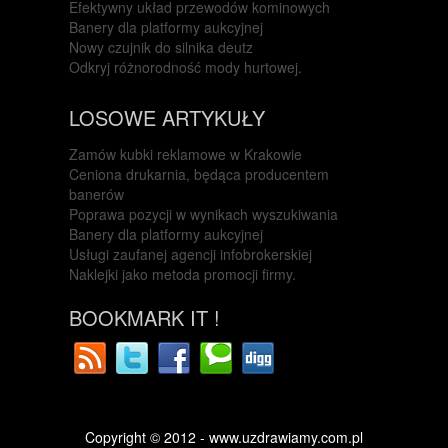
Efektywny układ przewodów kominowych
Banery dla platformy aukcyjnej
Nowy czujnik do silnika deutz
Odkryj różnorodność mody hurtowej.
LOSOWE ARTYKUŁY
Zamów kubki reklamowe w Krakowie
Ceniona drukarnia, będąca producentem
banerów
Poprawa pozycji w wynikach wyszukiwania
Banery dla platformy aukcyjnej
Usługi zaufanej agencji infobrokerskiej
Naklejki jako metoda promocji firmy.
BOOKMARK IT !
Copyright © 2012 - www.uzdrawiamy.com.pl