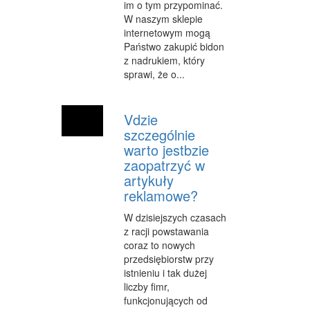
im o tym przypominać.
W naszym sklepie
WEB
internetowym mogą
Państwo zakupić bidon
OPROGRAMOWANIE
z nadrukiem, który
sprawi, że o...
KONTAKT
Vdzie
szczególnie
warto jestbzie
zaopatrzyć w
artykuły
reklamowe?
W dzisiejszych czasach
z racji powstawania
coraz to nowych
przedsiębiorstw przy
istnieniu i tak dużej
liczby fimr,
funkcjonujących od