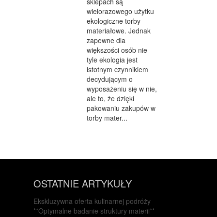
sklepach są
wielorazowego użytku
ekologiczne torby
materiałowe. Jednak
zapewne dla
większości osób nie
tyle ekologia jest
istotnym czynnikiem
decydującym o
wyposażeniu się w nie,
ale to, że dzięki
pakowaniu zakupów w
torby mater...
OSTATNIE ARTYKUŁY
Ekskluzywna oferta kulinarnej podróży
**Optymalne badanie struktury materii**