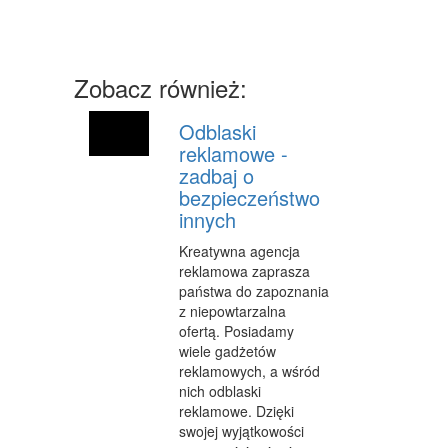
MASZYNY
NARZĘDZIA
Zobacz również:
PRZEMYSŁ METALOWY
PRZEWÓZ
Odblaski
reklamowe -
TRANSPORT
zadbaj o
bezpieczeństwo
CZĘŚCI SAMOCHODOWE
innych
WYNAJEM
Kreatywna agencja
reklamowa zaprasza
USŁUGI MOTORYZACYJNE
państwa do zapoznania
z niepowtarzalna
SALONY, KOMISY
ofertą. Posiadamy
PUBLIC RELATIONS
wiele gadżetów
reklamowych, a wśród
AGENCJE REKLAMOWE
nich odblaski
reklamowe. Dzięki
MATERIAŁY REKLAMOWE
swojej wyjątkowości