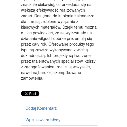
WYPOSAŻENIE WNĘTRZ
znacznie ciekawiej, co przekłada się na
większą efektywność realizowanych
WYPOSAŻENIE ŁAZIENKI
zadań. Dostępne do kupienia kalendarze
dla firm są zrobione wyłącznie z
ODZIEŻ
klasowych materiałów. Dzięki temu można
SPORT
o nich powiedzieć, że są wytrzymałe na
działanie wilgoci i dobrze prezentują się
ELEKTRONIKA, RTV, AGD
przez cały rok. Oferowane produkty tego
typu są zawsze wykonywane z wielką
ART. DLA ZWIERZĄT
dokładnością. Ich projekty są tworzone
przez utalentowanych specjalistów, którzy
OGRÓD, ROŚLINY
z zaangażowaniem realizują wszystkie,
nawet najbardziej skomplikowane
CHEMIA
zamówienia.
ART. SPOŻYWCZE
MATERIAŁY EKSPLOATACYJNE
INNE SKLEPY
Dodaj Komentarz
SPRZĘT
Wpis zawiera błędy