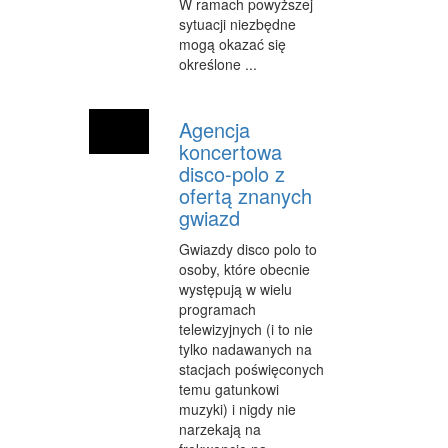
W ramach powyższej
SPRZĄTANIE, PORZĄDKOWANIE
sytuacji niezbędne
SERWIS
mogą okazać się
określone ...
OPIEKA
INNE USŁUGI
Agencja
koncertowa
KURIER, PRZESYŁKI
disco-polo z
ofertą znanych
WYCIECZKI
gwiazd
HOTELE I NOCLEGI
Gwiazdy disco polo to
osoby, które obecnie
PODRÓŻE
występują w wielu
programach
ZDROWIE
telewizyjnych (i to nie
DIETETYKA, ODCHUDZANIE
tylko nadawanych na
stacjach poświęconych
KOSMETYKI
temu gatunkowi
muzyki) i nigdy nie
LECZENIE
narzekają na