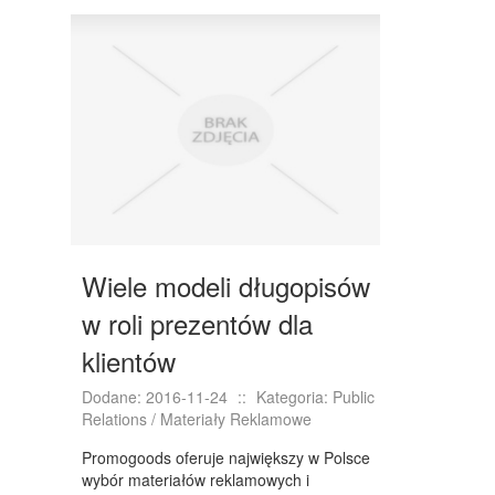
DRZWI I OKNA
KLIMATYZACJA I WENTYLACJA
NIERUCHOMOŚCI, DZIAŁKI
DOMY, MIESZKANIA
WYKSZTAŁCENIE
PLACÓWKI EDUKACYJNE
KURSY JĘZYKOWE
Wiele modeli długopisów
KURSY I SZKOLENIA
w roli prezentów dla
TŁUMACZENIA
klientów
BIZNES ONLINE
Dodane: 2016-11-24
::
Kategoria: Public
Relations / Materiały Reklamowe
BIŻUTERIA
Promogoods oferuje największy w Polsce
DLA DZIECI
wybór materiałów reklamowych i