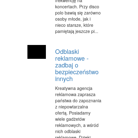
frekwencję na
SALONY KOSMETYCZNE
koncertach. Przy disco
polo bawią się zarówno
SPRZĘT MEDYCZNY
osoby młode, jak i
nieco starsze, które
WEB
pamiętają jeszcze pi...
OPROGRAMOWANIE
Odblaski
KONTAKT
reklamowe -
zadbaj o
bezpieczeństwo
innych
Kreatywna agencja
reklamowa zaprasza
państwa do zapoznania
z niepowtarzalna
ofertą. Posiadamy
wiele gadżetów
reklamowych, a wśród
nich odblaski
reklamowe. Dzięki