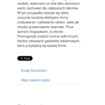
modele, wykonane ze stali albo aluminium
SPRZĘT
warto zachować dla najlepszych klientów.
W tym przypadku stosuje się także
MASZYNY
znacznie bardziej efektywne formy
znakowania i nakładania reklam, takie jak
NARZĘDZIA
choćby grawerowanie laserowe. Poza
samymi długopisami, w ofercie
PRZEMYSŁ METALOWY
Promogoods znaleźć można setki innych,
bardzo ciekawych gadżetów reklamowych,
PRZEWÓZ
które przydadzą się każdej firmie.
TRANSPORT
CZĘŚCI SAMOCHODOWE
WYNAJEM
Dodaj Komentarz
USŁUGI MOTORYZACYJNE
Wpis zawiera błędy
SALONY, KOMISY
PUBLIC RELATIONS
AGENCJE REKLAMOWE