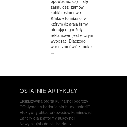
opowiadać, czym się
zajmujesz, zamów
kubki reklamowe.
Kraków to miasto, w
którym działają firmy,
oferujące gadżety
reklamowe, jest w czym
wybierać. Dlaczego
warto zamówić kubek z
...
OSTATNIE ARTYKUŁY
Ekskluzywna oferta kulinarnej podróży
**Optymalne badanie struktury materii**
Efektywny układ przewodów kominowych
Banery dla platformy aukcyjnej
Nowy czujnik do silnika deutz