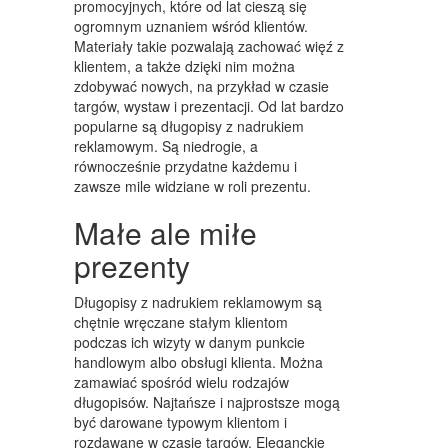
promocyjnych, które od lat cieszą się
MEBLE
ogromnym uznaniem wśród klientów.
Materiały takie pozwalają zachować więź z
WYPOSAŻENIE WNĘTRZ
klientem, a także dzięki nim można
zdobywać nowych, na przykład w czasie
WYPOSAŻENIE ŁAZIENKI
targów, wystaw i prezentacji. Od lat bardzo
popularne są długopisy z nadrukiem
ODZIEŻ
reklamowym. Są niedrogie, a
równocześnie przydatne każdemu i
SPORT
zawsze mile widziane w roli prezentu.
ELEKTRONIKA, RTV, AGD
Małe ale miłe
ART. DLA ZWIERZĄT
prezenty
OGRÓD, ROŚLINY
Długopisy z nadrukiem reklamowym są
chętnie wręczane stałym klientom
CHEMIA
podczas ich wizyty w danym punkcie
ART. SPOŻYWCZE
handlowym albo obsługi klienta. Można
zamawiać spośród wielu rodzajów
MATERIAŁY EKSPLOATACYJNE
długopisów. Najtańsze i najprostsze mogą
być darowane typowym klientom i
INNE SKLEPY
rozdawane w czasie targów. Eleganckie