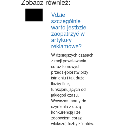
Zobacz również:
MATERIAŁY REKLAMOWE
Vdzie
szczególnie
INNE AGENCJE
warto jestbzie
WIGOR
zaopatrzyć w
artykuły
IMPREZY INTEGRACYJNE
reklamowe?
HOBBY
W dzisiejszych czasach
z racji powstawania
ZAJĘCIA SPORTOWE I REKREACYJNE
coraz to nowych
przedsiębiorstw przy
PRODUKCJA
istnieniu i tak dużej
liczby fimr,
INFORMATYCZNE
funkcjonujących od
jakiegoś czasu.
RESTAURACJE, CATERING
Wowczas mamy do
czynienia z dużą
FOTOGRAFIA
konkurencją i ze
zdobyciem coraz
ADWOKACI, PORADY PRAWNE
wiekszej liczby klientów.