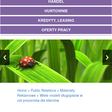
HANDEL
HURTOWNIE
KREDYTY, LEASING
OFERTY PRACY
UBEZPIECZENIA
EKOLOGIA
BANKI, PRZELEWY, WALUTY, KANTORY
WYKOŃCZENIA
PROJEKTOWANIE
REMONTY, ELEKTRYK, HYDRAULIK
Home
»
Public Relations
»
Materiały
Reklamowe
»
Wiele modeli długopisów w
MATERIAŁY BUDOWLANE
roli prezentów dla klientów
POSIADŁOŚĆ