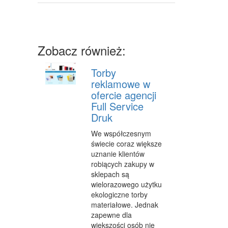
SPRZĘT
MASZYNY
Zobacz również:
NARZĘDZIA
Torby
PRZEMYSŁ METALOWY
reklamowe w
PRZEWÓZ
ofercie agencji
Full Service
TRANSPORT
Druk
CZĘŚCI SAMOCHODOWE
We współczesnym
świecie coraz większe
WYNAJEM
uznanie klientów
robiących zakupy w
USŁUGI MOTORYZACYJNE
sklepach są
wielorazowego użytku
SALONY, KOMISY
ekologiczne torby
materiałowe. Jednak
PUBLIC RELATIONS
zapewne dla
większości osób nie
AGENCJE REKLAMOWE