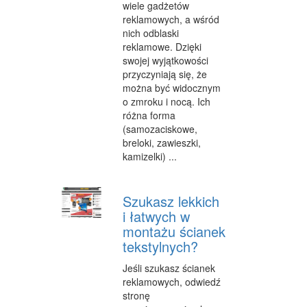
wiele gadżetów
SALONY KOSMETYCZNE
reklamowych, a wśród
nich odblaski
SPRZĘT MEDYCZNY
reklamowe. Dzięki
swojej wyjątkowości
WEB
przyczyniają się, że
OPROGRAMOWANIE
można być widocznym
o zmroku i nocą. Ich
KONTAKT
różna forma
(samozaciskowe,
breloki, zawieszki,
kamizelki) ...
Szukasz lekkich
i łatwych w
montażu ścianek
tekstylnych?
Jeśli szukasz ścianek
reklamowych, odwiedź
stronę