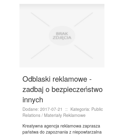
DRZWI I OKNA
KLIMATYZACJA I WENTYLACJA
NIERUCHOMOŚCI, DZIAŁKI
DOMY, MIESZKANIA
WYKSZTAŁCENIE
PLACÓWKI EDUKACYJNE
KURSY JĘZYKOWE
Odblaski reklamowe -
KURSY I SZKOLENIA
zadbaj o bezpieczeństwo
TŁUMACZENIA
innych
BIZNES ONLINE
Dodane: 2017-07-21
::
Kategoria: Public
Relations / Materiały Reklamowe
BIŻUTERIA
Kreatywna agencja reklamowa zaprasza
DLA DZIECI
państwa do zapoznania z niepowtarzalna