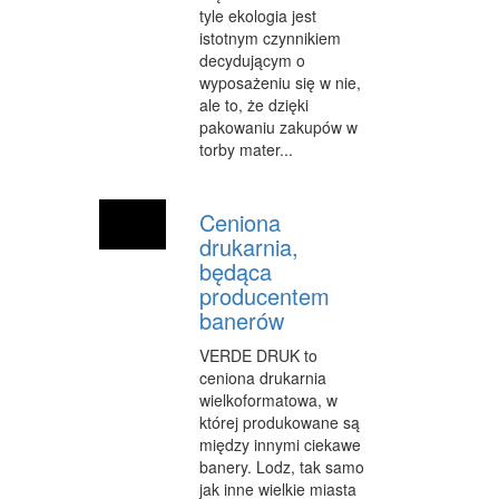
tyle ekologia jest
istotnym czynnikiem
MATERIAŁY REKLAMOWE
decydującym o
INNE AGENCJE
wyposażeniu się w nie,
ale to, że dzięki
WIGOR
pakowaniu zakupów w
torby mater...
IMPREZY INTEGRACYJNE
HOBBY
Ceniona
drukarnia,
ZAJĘCIA SPORTOWE I REKREACYJNE
będąca
producentem
PRODUKCJA
banerów
INFORMATYCZNE
VERDE DRUK to
ceniona drukarnia
RESTAURACJE, CATERING
wielkoformatowa, w
FOTOGRAFIA
której produkowane są
między innymi ciekawe
ADWOKACI, PORADY PRAWNE
banery. Lodz, tak samo
jak inne wielkie miasta