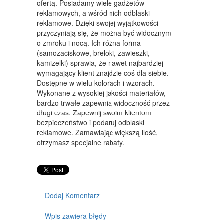
ofertą. Posiadamy wiele gadżetów
MEBLE
reklamowych, a wśród nich odblaski
reklamowe. Dzięki swojej wyjątkowości
WYPOSAŻENIE WNĘTRZ
przyczyniają się, że można być widocznym
o zmroku i nocą. Ich różna forma
WYPOSAŻENIE ŁAZIENKI
(samozaciskowe, breloki, zawieszki,
kamizelki) sprawia, że nawet najbardziej
ODZIEŻ
wymagający klient znajdzie coś dla siebie.
Dostępne w wielu kolorach i wzorach.
SPORT
Wykonane z wysokiej jakości materiałów,
bardzo trwałe zapewnią widoczność przez
ELEKTRONIKA, RTV, AGD
długi czas. Zapewnij swoim klientom
bezpieczeństwo i podaruj odblaski
ART. DLA ZWIERZĄT
reklamowe. Zamawiając większą ilość,
OGRÓD, ROŚLINY
otrzymasz specjalne rabaty.
CHEMIA
ART. SPOŻYWCZE
Dodaj Komentarz
MATERIAŁY EKSPLOATACYJNE
Wpis zawiera błędy
INNE SKLEPY