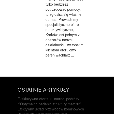
tylko będziesz
potrzebować pomocy,
to zgłosisz się właśnie
do nas. Prowadzimy
specjalistyczne biuro
detektywistyczne,
Kraków jest jednym z
obszarów naszej
działalności i wszystkim
klientom oferujemy
pełen wachlarz ...
OSTATNIE ARTYKUŁY
Ekskluzywna oferta kulinarnej podróży
**Optymalne badanie struktury materii**
Efektywny układ przewodów kominowych