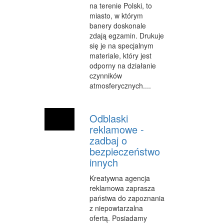
SPRZĄTANIE, PORZĄDKOWANIE
na terenie Polski, to
miasto, w którym
SERWIS
banery doskonale
zdają egzamin. Drukuje
OPIEKA
się je na specjalnym
materiale, który jest
INNE USŁUGI
odporny na działanie
czynników
KURIER, PRZESYŁKI
atmosferycznych....
WYCIECZKI
Odblaski
HOTELE I NOCLEGI
reklamowe -
PODRÓŻE
zadbaj o
bezpieczeństwo
ZDROWIE
innych
DIETETYKA, ODCHUDZANIE
Kreatywna agencja
reklamowa zaprasza
KOSMETYKI
państwa do zapoznania
z niepowtarzalna
LECZENIE
ofertą. Posiadamy