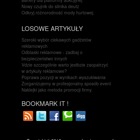
Banery dla platformy aukcyjnej
Nowy czujnik do silnika deutz
Odkryj różnorodność mody hurtowej.
LOSOWE ARTYKUŁY
Szeroki wybór ciekawych gadżetów
reklamowych
Odblaski reklamowe - zadbaj o
bezpieczeństwo innych
Vdzie szczególnie warto jestbzie zaopatrzyć
w artykuły reklamowe?
Poprawa pozycji w wynikach wyszukiwania
Zorganizujemy w profesjonalny sposób event
Naklejki jako metoda promocji firmy.
BOOKMARK IT !