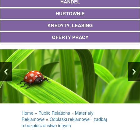
HANDEL
HURTOWNIE
KREDYTY, LEASING
OFERTY PRACY
UBEZPIECZENIA
EKOLOGIA
BANKI, PRZELEWY, WALUTY, KANTORY
WYKOŃCZENIA
PROJEKTOWANIE
REMONTY, ELEKTRYK, HYDRAULIK
Home
»
Public Relations
»
Materiały
Reklamowe
»
Odblaski reklamowe - zadbaj
MATERIAŁY BUDOWLANE
o bezpieczeństwo innych
POSIADŁOŚĆ