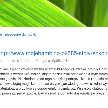
e - niezbędne do nauki.
http://www.mojebambino.pl/585-stoly-szkol
odane: 2016-11-21
::
Kategoria: Spółki / Handel
dukacja jest niezwykle ważna w życiu każdego człowieka. Szkoły i inne 
okładają wszelakich starań, aby młodzież była odpowiednia wykształc
miejętności. Niezbędne są do tego nie tylko podręczniki, ale i krzesła o
czniowie będą mogli komfortowo przyswajać wiedzę. Ławki szkolne wyk
ateriałów, a przy tym są odpowiednich rozmiarów. Wszystko dlatego, ab
o pomieszczeń w szkole. Ławki szkolne ponadto doskonale się prezentu