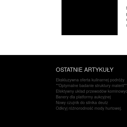
OSTATNIE ARTYKUŁY
Ekskluzywna oferta kulinarnej podróży
**Optymalne badanie struktury materii**
Efektywny układ przewodów kominowy
Banery dla platformy aukcyjnej
Nowy czujnik do silnika deutz
Odkryj różnorodność mody hurtowej.