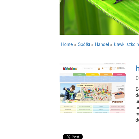
Home
»
Spółki
»
Handel
»
Ławki szkoln
D
E
d
u
u
m
d