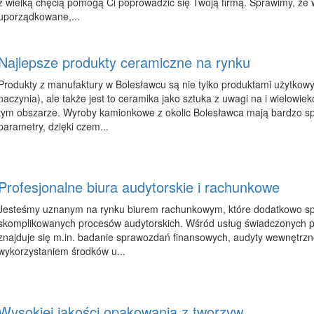
z wielką chęcią pomogą Ci poprowadzić się Twoją firmą. Sprawimy, że 
uporządkowane,...
Najlepsze produkty ceramiczne na rynku
Produkty z manufaktury w Bolesławcu są nie tylko produktami użytkowy
naczynia), ale także jest to ceramika jako sztuka z uwagi na i wielowie
tym obszarze. Wyroby kamionkowe z okolic Bolesławca mają bardzo sp
parametry, dzięki czem...
Profesjonalne biura audytorskie i rachunkowe
Jesteśmy uznanym na rynku biurem rachunkowym, które dodatkowo spe
skomplikowanych procesów audytorskich. Wśród usług świadczonych p
znajduje się m.in. badanie sprawozdań finansowych, audyty wewnętrzne
wykorzystaniem środków u...
Wysokiej jakości opakowania z tworzyw