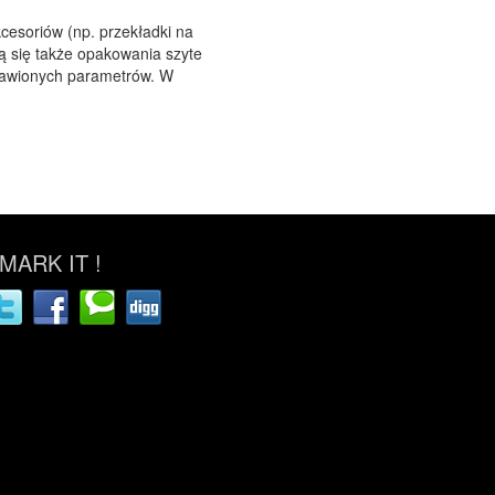
cesoriów (np. przekładki na
ją się także opakowania szyte
stawionych parametrów. W
ARK IT !