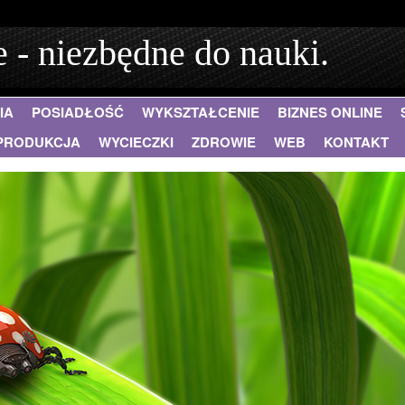
 - niezbędne do nauki.
IA
POSIADŁOŚĆ
WYKSZTAŁCENIE
BIZNES ONLINE
PRODUKCJA
WYCIECZKI
ZDROWIE
WEB
KONTAKT