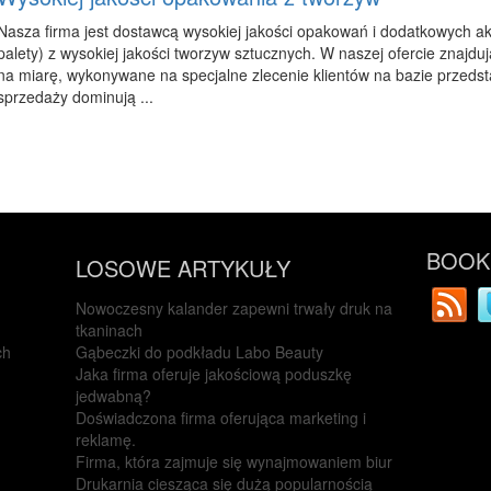
Nasza firma jest dostawcą wysokiej jakości opakowań i dodatkowych ak
palety) z wysokiej jakości tworzyw sztucznych. W naszej ofercie znajdu
na miarę, wykonywane na specjalne zlecenie klientów na bazie przed
sprzedaży dominują ...
BOOKM
LOSOWE ARTYKUŁY
Nowoczesny kalander zapewni trwały druk na
tkaninach
ch
Gąbeczki do podkładu Labo Beauty
Jaka firma oferuje jakościową poduszkę
jedwabną?
Doświadczona firma oferująca marketing i
reklamę.
Firma, która zajmuje się wynajmowaniem biur
Drukarnia ciesząca się dużą popularnością