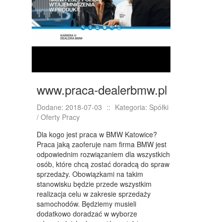
NIERUCHOMOŚCI, DZIAŁKI
DOMY, MIESZKANIA
WYKSZTAŁCENIE
PLACÓWKI EDUKACYJNE
www.praca-dealerbmw.pl
KURSY JĘZYKOWE
Dodane: 2018-07-03
::
Kategoria: Spółki
KURSY I SZKOLENIA
/ Oferty Pracy
TŁUMACZENIA
Dla kogo jest praca w BMW Katowice?
Praca jaką zaoferuje nam firma BMW jest
BIZNES ONLINE
odpowiednim rozwiązaniem dla wszystkich
osób, które chcą zostać doradcą do spraw
BIŻUTERIA
sprzedaży. Obowiązkami na takim
stanowisku będzie przede wszystkim
DLA DZIECI
realizacja celu w zakresie sprzedaży
samochodów. Będziemy musieli
MEBLE
dodatkowo doradzać w wyborze