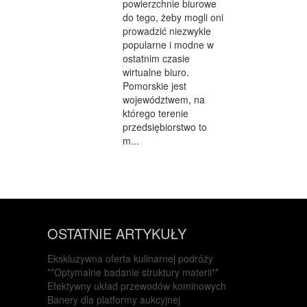
powierzchnie biurowe
do tego, żeby mogli oni
prowadzić niezwykle
popularne i modne w
ostatnim czasie
wirtualne biuro.
Pomorskie jest
województwem, na
którego terenie
przedsiębiorstwo to
m...
OSTATNIE ARTYKUŁY
Ekskluzywna oferta kulinarnej podróży
**Optymalne badanie struktury materii**
Efektywny układ przewodów kominowych
Banery dla platformy aukcyjnej