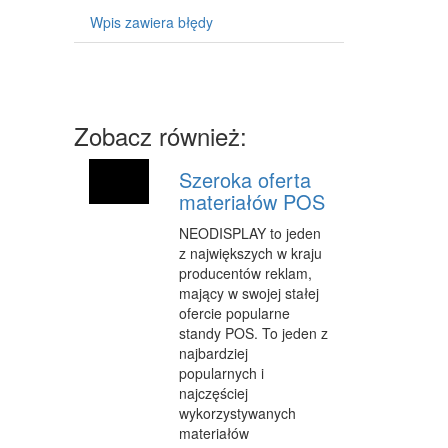
MASZYNY
Wpis zawiera błędy
NARZĘDZIA
PRZEMYSŁ METALOWY
PRZEWÓZ
Zobacz również:
TRANSPORT
Szeroka oferta
materiałów POS
CZĘŚCI SAMOCHODOWE
NEODISPLAY to jeden
WYNAJEM
z największych w kraju
producentów reklam,
USŁUGI MOTORYZACYJNE
mający w swojej stałej
ofercie popularne
SALONY, KOMISY
standy POS. To jeden z
PUBLIC RELATIONS
najbardziej
popularnych i
AGENCJE REKLAMOWE
najczęściej
wykorzystywanych
MATERIAŁY REKLAMOWE
materiałów