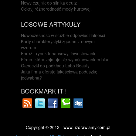
Nowy czujnik do silnika deutz
Odkryj różnorodność mody hurtowej.
LOSOWE ARTYKUŁY
Nowoczesność w służbie odpowiedzialności
Karty charakterystyki zgodne z nowym
wzorem
Foreź - rynek funansowy, inwestowanie.
Firma, która zajmuje się wynajmowaniem biur
Gąbeczki do podkładu Labo Beauty
Jaka firma oferuje jakościową poduszkę
jedwabną?
BOOKMARK IT !
Copyright © 2012 - www.uzdrawiamy.com.pl