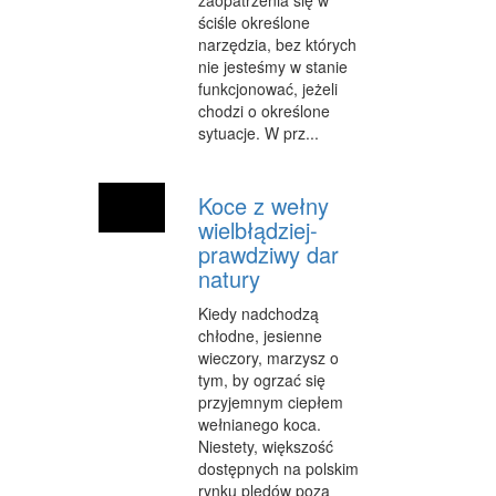
ściśle określone
OPIEKA
narzędzia, bez których
nie jesteśmy w stanie
INNE USŁUGI
funkcjonować, jeżeli
chodzi o określone
KURIER, PRZESYŁKI
sytuacje. W prz...
WYCIECZKI
HOTELE I NOCLEGI
Koce z wełny
wielbłądziej-
PODRÓŻE
prawdziwy dar
natury
ZDROWIE
Kiedy nadchodzą
DIETETYKA, ODCHUDZANIE
chłodne, jesienne
wieczory, marzysz o
KOSMETYKI
tym, by ogrzać się
przyjemnym ciepłem
LECZENIE
wełnianego koca.
Niestety, większość
SALONY KOSMETYCZNE
dostępnych na polskim
rynku pledów poza
SPRZĘT MEDYCZNY