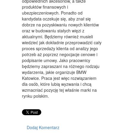
WYPOSAŻENIE WNĘTRZ
odpowiednich akcesoriów, a także
produktów finansowych i
WYPOSAŻENIE ŁAZIENKI
ubezpieczeniowych. Ponadto od
kandydata oczekuje się, aby znał się
ODZIEŻ
dobrze na pozyskiwaniu nowych klientów
oraz w budowaniu stałych więzi z
SPORT
aktualnymi. Będziemy również musieli
wiedzieć jak dokładnie przeprowadzić cały
ELEKTRONIKA, RTV, AGD
proces sprzedaży klienta od analizy jego
potrzeb aż poprzez negocjacje cenowe i
ART. DLA ZWIERZĄT
podpisanie umowy. Jako pracownicy
będziemy zapraszani na różnego rodzaju
OGRÓD, ROŚLINY
wydarzenia, jakie organizuje BMW
Katowice. Praca jest więc rozwiązaniem
CHEMIA
dla osób, które lubią wyzwania i chcą
wzmacniać pozycję tej właśnie marki na
ART. SPOŻYWCZE
rynku polskim.
MATERIAŁY EKSPLOATACYJNE
INNE SKLEPY
SPRZĘT
Dodaj Komentarz