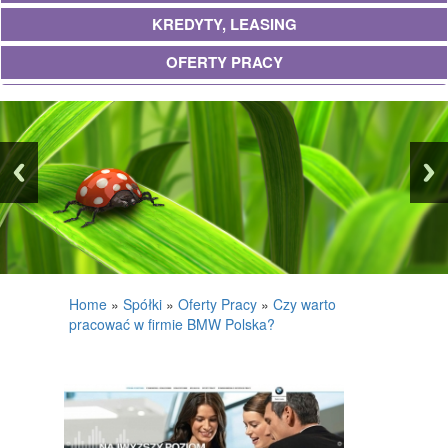
KREDYTY, LEASING
OFERTY PRACY
UBEZPIECZENIA
EKOLOGIA
BANKI, PRZELEWY, WALUTY, KANTORY
WYKOŃCZENIA
PROJEKTOWANIE
REMONTY, ELEKTRYK, HYDRAULIK
Home
»
Spółki
»
Oferty Pracy
»
Czy warto
pracować w firmie BMW Polska?
MATERIAŁY BUDOWLANE
POSIADŁOŚĆ
DRZWI I OKNA
KLIMATYZACJA I WENTYLACJA