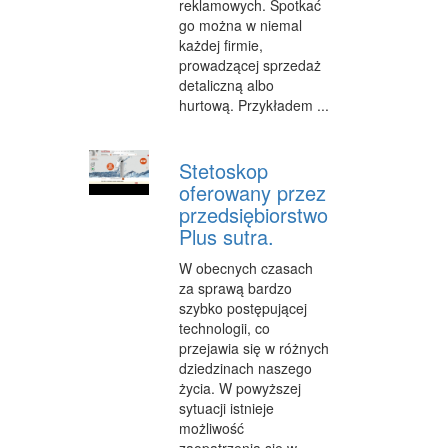
reklamowych. Spotkać
INNE AGENCJE
go można w niemal
każdej firmie,
WIGOR
prowadzącej sprzedaż
detaliczną albo
IMPREZY INTEGRACYJNE
hurtową. Przykładem ...
HOBBY
Stetoskop
ZAJĘCIA SPORTOWE I REKREACYJNE
oferowany przez
PRODUKCJA
przedsiębiorstwo
Plus sutra.
INFORMATYCZNE
W obecnych czasach
RESTAURACJE, CATERING
za sprawą bardzo
szybko postępującej
FOTOGRAFIA
technologii, co
przejawia się w różnych
ADWOKACI, PORADY PRAWNE
dziedzinach naszego
życia. W powyższej
SPRZĄTANIE, PORZĄDKOWANIE
sytuacji istnieje
możliwość
SERWIS
zaopatrzenia się w