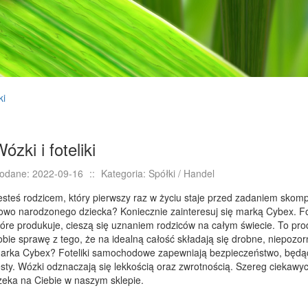
ki
ózki i foteliki
odane: 2022-09-16
::
Kategoria: Spółki / Handel
esteś rodzicem, który pierwszy raz w życiu staje przed zadaniem skom
owo narodzonego dziecka? Koniecznie zainteresuj się marką Cybex. F
tóre produkuje, cieszą się uznaniem rodziców na całym świecie. To pro
obie sprawę z tego, że na idealną całość składają się drobne, niepozo
arka Cybex? Foteliki samochodowe zapewniają bezpieczeństwo, będąc 
esty. Wózki odznaczają się lekkością oraz zwrotnością. Szereg ciekawy
zeka na Ciebie w naszym sklepie.