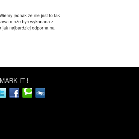
iemy jednak że nie jest to tak
asowa może być wykonana z
a jak najbardziej odporna na
ARK IT !