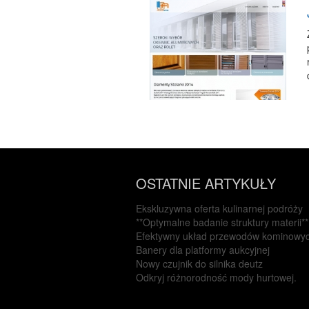
OSTATNIE ARTYKUŁY
Ekskluzywna oferta kulinarnej podróży
**Optymalne badanie struktury materii**
Efektywny układ przewodów kominowy
Banery dla platformy aukcyjnej
Nowy czujnik do silnika deutz
Odkryj różnorodność mody hurtowej.