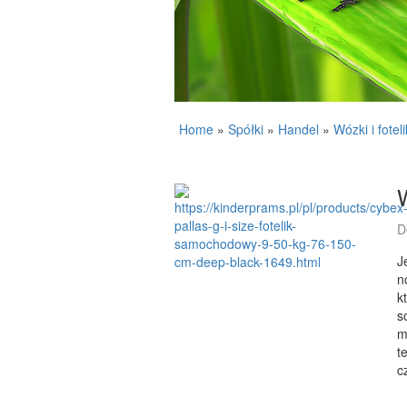
Home
»
Spółki
»
Handel
»
Wózki i foteli
W
D
J
n
k
s
m
t
c