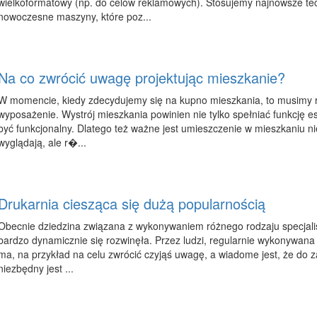
wielkoformatowy (np. do celów reklamowych). Stosujemy najnowsze tec
nowoczesne maszyny, które poz...
Na co zwrócić uwagę projektując mieszkanie?
W momencie, kiedy zdecydujemy się na kupno mieszkania, to musimy 
wyposażenie. Wystrój mieszkania powinien nie tylko spełniać funkcję e
być funkcjonalny. Dlatego też ważne jest umieszczenie w mieszkaniu nie
wyglądają, ale r�...
Drukarnia ciesząca się dużą popularnością
Obecnie dziedzina związana z wykonywaniem różnego rodzaju specjal
bardzo dynamicznie się rozwinęła. Przez ludzi, regularnie wykonywana 
ma, na przykład na celu zwrócić czyjąś uwagę, a wiadome jest, że do
niezbędny jest ...