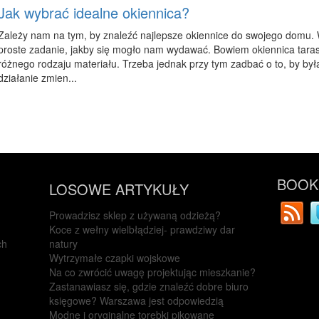
Jak wybrać idealne okiennica?
Zależy nam na tym, by znaleźć najlepsze okiennice do swojego domu. W
proste zadanie, jakby się mogło nam wydawać. Bowiem okiennica tar
różnego rodzaju materiału. Trzeba jednak przy tym zadbać o to, by był
działanie zmien...
BOOKM
LOSOWE ARTYKUŁY
Prowadzisz sklep z używaną odzieżą?
Koce z wełny wielbłądziej- prawdziwy dar
ch
natury
Wytrzymałe czapki wojskowe
Na co zwrócić uwagę projektując mieszkanie?
Zastanawiasz się, gdzie znaleźć dobre biuro
księgowe? Warszawa jest odpowiedzią
Modne i oryginalne torebki pikowane