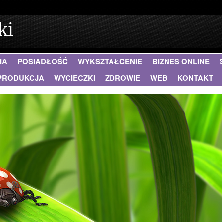
ki
IA
POSIADŁOŚĆ
WYKSZTAŁCENIE
BIZNES ONLINE
PRODUKCJA
WYCIECZKI
ZDROWIE
WEB
KONTAKT