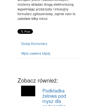
możemy składać drogą elektroniczną,
SPRZĘT
wypełniając przejrzysty i intuicyjny
formularz zgłoszeniowy, zajmie nam to
MASZYNY
zaledwie kilka minut.
NARZĘDZIA
PRZEMYSŁ METALOWY
PRZEWÓZ
Dodaj Komentarz
TRANSPORT
Wpis zawiera błędy
CZĘŚCI SAMOCHODOWE
WYNAJEM
Zobacz również:
USŁUGI MOTORYZACYJNE
SALONY, KOMISY
Podkładka
żelowa pod
PUBLIC RELATIONS
mysz dla
AGENCJE REKLAMOWE