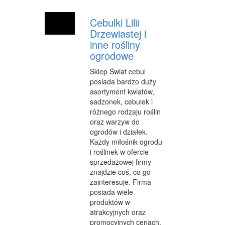
SALONY KOSMETYCZNE
Cebulki Lilii
SPRZĘT MEDYCZNY
Drzewiastej i
inne rośliny
WEB
ogrodowe
OPROGRAMOWANIE
Sklep Świat cebul
posiada bardzo duży
KONTAKT
asortyment kwiatów,
sadzonek, cebulek i
różnego rodzaju roślin
oraz warzyw do
ogrodów i działek.
Każdy miłośnik ogrodu
i roślinek w ofercie
sprzedażowej firmy
znajdzie coś, co go
zainteresuje. Firma
posiada wiele
produktów w
atrakcyjnych oraz
promocyjnych cenach.