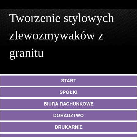
Tworzenie stylowych
zlewozmywaków z
granitu
START
SPÓŁKI
BIURA RACHUNKOWE
DORADZTWO
DRUKARNIE