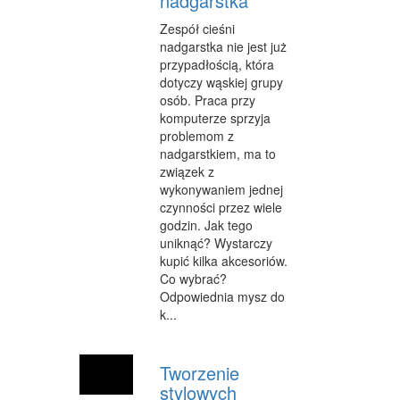
nadgarstka
Zespół cieśni
MATERIAŁY REKLAMOWE
nadgarstka nie jest już
przypadłością, która
INNE AGENCJE
dotyczy wąskiej grupy
WIGOR
osób. Praca przy
komputerze sprzyja
IMPREZY INTEGRACYJNE
problemom z
nadgarstkiem, ma to
HOBBY
związek z
wykonywaniem jednej
ZAJĘCIA SPORTOWE I REKREACYJNE
czynności przez wiele
godzin. Jak tego
PRODUKCJA
uniknąć? Wystarczy
kupić kilka akcesoriów.
INFORMATYCZNE
Co wybrać?
Odpowiednia mysz do
RESTAURACJE, CATERING
k...
FOTOGRAFIA
Tworzenie
ADWOKACI, PORADY PRAWNE
stylowych