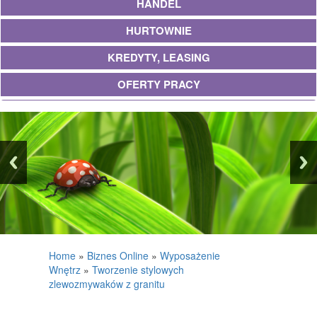
HANDEL
HURTOWNIE
KREDYTY, LEASING
OFERTY PRACY
UBEZPIECZENIA
EKOLOGIA
BANKI, PRZELEWY, WALUTY, KANTORY
WYKOŃCZENIA
PROJEKTOWANIE
REMONTY, ELEKTRYK, HYDRAULIK
Home
»
Biznes Online
»
Wyposażenie
Wnętrz
»
Tworzenie stylowych
MATERIAŁY BUDOWLANE
zlewozmywaków z granitu
POSIADŁOŚĆ