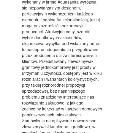
wykonany w firmie Aquasanita wyróżnia
MEBLE
się niepowtarzalnym designem,
perfekcyjnym wykończeniem każdego
WYPOSAŻENIE WNĘTRZ
elementu i ogólną funkcjonalnością, jakiej
mogą pozazdrościć konkurencyjni
WYPOSAŻENIE ŁAZIENKI
producenci. Atrakcyjne ceny, szeroki
wybór dodatkowych akcesoriów,
ODZIEŻ
ekspresowa wysyłka pod wskazany adres
to następne udogodnienia przygotowane
SPORT
przez producenta dla zainteresowanych
klientów. Przedstawiany zlewozmywak
ELEKTRONIKA, RTV, AGD
granitowy jednokomorowy jest prosty w
utrzymaniu czystości, dostępny jest w kilku
ART. DLA ZWIERZĄT
rozmiarach i wariantach kolorystycznych,
OGRÓD, ROŚLINY
przy takiej różnorodnej propozycji
sprzedażowej, bez najmniejszego
CHEMIA
problemu znajdziemy interesujące nas
rozwiązanie zakupowe, z jakiego
ART. SPOŻYWCZE
zechcemy korzystać w naszych domowych
pomieszczeniach mieszkalnych.
MATERIAŁY EKSPLOATACYJNE
Zamówienia na opisywane nowoczesne
zlewozmywaki kamienne i granitowe, w
INNE SKLEPY
wersjach jedno i dwukomorowych,