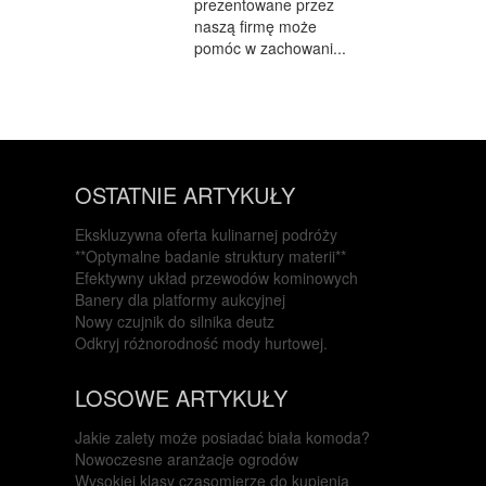
prezentowane przez
naszą firmę może
pomóc w zachowani...
OSTATNIE ARTYKUŁY
Ekskluzywna oferta kulinarnej podróży
**Optymalne badanie struktury materii**
Efektywny układ przewodów kominowych
Banery dla platformy aukcyjnej
Nowy czujnik do silnika deutz
Odkryj różnorodność mody hurtowej.
LOSOWE ARTYKUŁY
Jakie zalety może posiadać biała komoda?
Nowoczesne aranżacje ogrodów
Wysokiej klasy czasomierze do kupienia