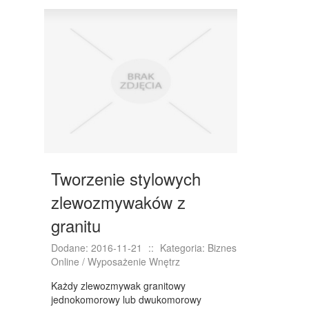
DRZWI I OKNA
KLIMATYZACJA I WENTYLACJA
NIERUCHOMOŚCI, DZIAŁKI
DOMY, MIESZKANIA
WYKSZTAŁCENIE
PLACÓWKI EDUKACYJNE
KURSY JĘZYKOWE
Tworzenie stylowych
KURSY I SZKOLENIA
zlewozmywaków z
TŁUMACZENIA
granitu
BIZNES ONLINE
Dodane: 2016-11-21
::
Kategoria: Biznes
Online / Wyposażenie Wnętrz
BIŻUTERIA
Każdy zlewozmywak granitowy
DLA DZIECI
jednokomorowy lub dwukomorowy