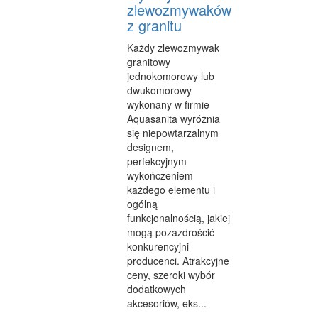
SPRZĄTANIE, PORZĄDKOWANIE
zlewozmywaków
z granitu
SERWIS
Każdy zlewozmywak
OPIEKA
granitowy
jednokomorowy lub
INNE USŁUGI
dwukomorowy
wykonany w firmie
KURIER, PRZESYŁKI
Aquasanita wyróżnia
się niepowtarzalnym
WYCIECZKI
designem,
perfekcyjnym
HOTELE I NOCLEGI
wykończeniem
każdego elementu i
PODRÓŻE
ogólną
funkcjonalnością, jakiej
ZDROWIE
mogą pozazdrościć
konkurencyjni
DIETETYKA, ODCHUDZANIE
producenci. Atrakcyjne
KOSMETYKI
ceny, szeroki wybór
dodatkowych
LECZENIE
akcesoriów, eks...