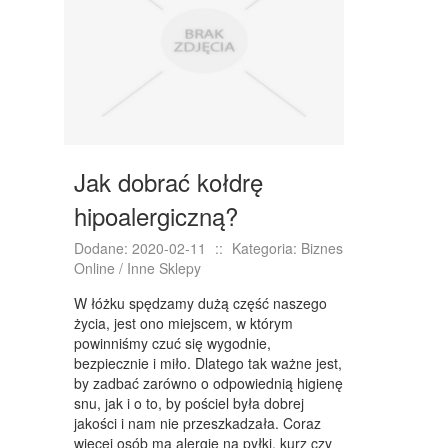
NIERUCHOMOŚCI, DZIAŁKI
DOMY, MIESZKANIA
WYKSZTAŁCENIE
PLACÓWKI EDUKACYJNE
Jak dobrać kołdrę
KURSY JĘZYKOWE
hipoalergiczną?
KURSY I SZKOLENIA
Dodane: 2020-02-11
::
Kategoria: Biznes
TŁUMACZENIA
Online / Inne Sklepy
BIZNES ONLINE
W łóżku spędzamy dużą część naszego
życia, jest ono miejscem, w którym
BIŻUTERIA
powinniśmy czuć się wygodnie,
bezpiecznie i miło. Dlatego tak ważne jest,
DLA DZIECI
by zadbać zarówno o odpowiednią higienę
snu, jak i o to, by pościel była dobrej
MEBLE
jakości i nam nie przeszkadzała. Coraz
więcej osób ma alergię na pyłki, kurz czy