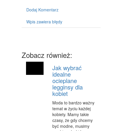
MASZYNY
Dodaj Komentarz
NARZĘDZIA
Wpis zawiera błędy
PRZEMYSŁ METALOWY
PRZEWÓZ
TRANSPORT
Zobacz również:
CZĘŚCI SAMOCHODOWE
Jak wybrać
WYNAJEM
idealne
ocieplane
USŁUGI MOTORYZACYJNE
legginsy dla
SALONY, KOMISY
kobiet
PUBLIC RELATIONS
Moda to bardzo ważny
temat w życiu każdej
AGENCJE REKLAMOWE
kobiety. Mamy takie
czasy, że gdy chcemy
MATERIAŁY REKLAMOWE
być modne, musimy