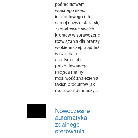
pośrednictwem
WEB
własnego sklepu
internetowego o tej
OPROGRAMOWANIE
samej nazwie stara się
zaopatrywać swoich
KONTAKT
klientów w sprawdzone
rozwiązania dla branży
włókienniczej. Stąd też
w szerokim
asortymencie
prezentowanego
miejsca mamy
możliwość znalezienia
takich produktów jak
np. części do maszy...
Nowoczesne
automatyka
zdalnego
sterowania