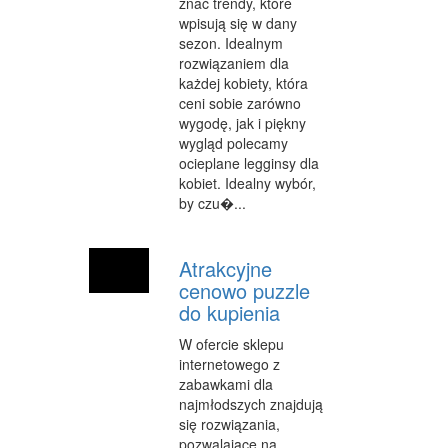
znać trendy, które
INNE AGENCJE
wpisują się w dany
sezon. Idealnym
WIGOR
rozwiązaniem dla
każdej kobiety, która
IMPREZY INTEGRACYJNE
ceni sobie zarówno
wygodę, jak i piękny
HOBBY
wygląd polecamy
ocieplane legginsy dla
ZAJĘCIA SPORTOWE I REKREACYJNE
kobiet. Idealny wybór,
by czu�...
PRODUKCJA
INFORMATYCZNE
Atrakcyjne
RESTAURACJE, CATERING
cenowo puzzle
do kupienia
FOTOGRAFIA
W ofercie sklepu
ADWOKACI, PORADY PRAWNE
internetowego z
zabawkami dla
SPRZĄTANIE, PORZĄDKOWANIE
najmłodszych znajdują
się rozwiązania,
SERWIS
pozwalające na