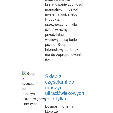
kształtowanie zdolności
OPIEKA
manualnych i rozwój
myślenia logicznego.
INNE USŁUGI
Produktami
przeznaczonymi dla
KURIER, PRZESYŁKI
dzieci w różnych
przedziałach
WYCIECZKI
wiekowych, są tanie
puzzle. Sklep
HOTELE I NOCLEGI
internetowy Lorienek
PODRÓŻE
ma do zaproponowania
dziec...
ZDROWIE
DIETETYKA, ODCHUDZANIE
Sklep z
częściami do
KOSMETYKI
maszyn
ultradźwiękowych
LECZENIE
i nie tylko
SALONY KOSMETYCZNE
Bosmann to firma,
która za
SPRZĘT MEDYCZNY