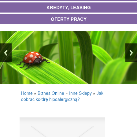
KREDYTY, LEASING
OFERTY PRACY
UBEZPIECZENIA
EKOLOGIA
BANKI, PRZELEWY, WALUTY, KANTORY
WYKOŃCZENIA
PROJEKTOWANIE
REMONTY, ELEKTRYK, HYDRAULIK
Home
»
Biznes Online
»
Inne Sklepy
»
Jak
dobrać kołdrę hipoalergiczną?
MATERIAŁY BUDOWLANE
POSIADŁOŚĆ
DRZWI I OKNA
KLIMATYZACJA I WENTYLACJA