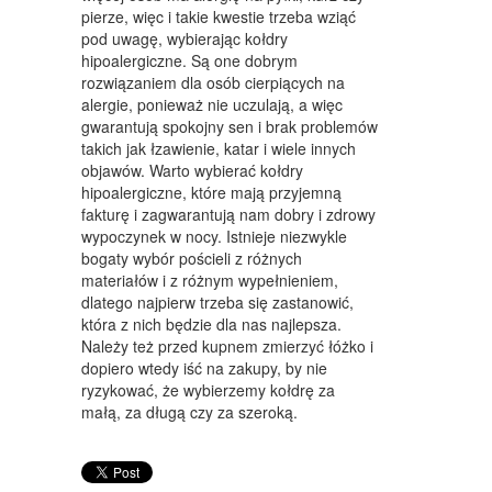
WYPOSAŻENIE WNĘTRZ
pierze, więc i takie kwestie trzeba wziąć
pod uwagę, wybierając kołdry
WYPOSAŻENIE ŁAZIENKI
hipoalergiczne. Są one dobrym
rozwiązaniem dla osób cierpiących na
ODZIEŻ
alergie, ponieważ nie uczulają, a więc
SPORT
gwarantują spokojny sen i brak problemów
takich jak łzawienie, katar i wiele innych
ELEKTRONIKA, RTV, AGD
objawów. Warto wybierać kołdry
hipoalergiczne, które mają przyjemną
ART. DLA ZWIERZĄT
fakturę i zagwarantują nam dobry i zdrowy
wypoczynek w nocy. Istnieje niezwykle
OGRÓD, ROŚLINY
bogaty wybór pościeli z różnych
materiałów i z różnym wypełnieniem,
CHEMIA
dlatego najpierw trzeba się zastanowić,
która z nich będzie dla nas najlepsza.
ART. SPOŻYWCZE
Należy też przed kupnem zmierzyć łóżko i
dopiero wtedy iść na zakupy, by nie
MATERIAŁY EKSPLOATACYJNE
ryzykować, że wybierzemy kołdrę za
małą, za długą czy za szeroką.
INNE SKLEPY
SPRZĘT