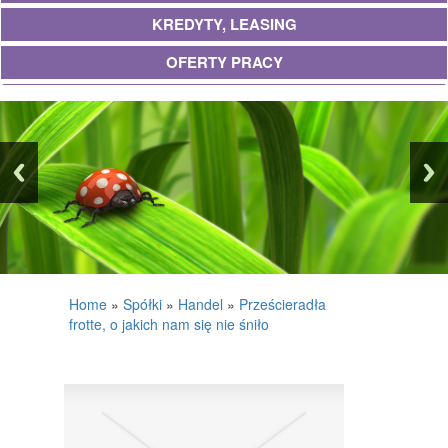
KREDYTY, LEASING
OFERTY PRACY
UBEZPIECZENIA
EKOLOGIA
BANKI, PRZELEWY, WALUTY, KANTORY
WYKOŃCZENIA
PROJEKTOWANIE
REMONTY, ELEKTRYK, HYDRAULIK
Home
»
Spółki
»
Handel
»
Prześcieradła
frotte, o jakich nam się nie śniło
MATERIAŁY BUDOWLANE
POSIADŁOŚĆ
DRZWI I OKNA
KLIMATYZACJA I WENTYLACJA