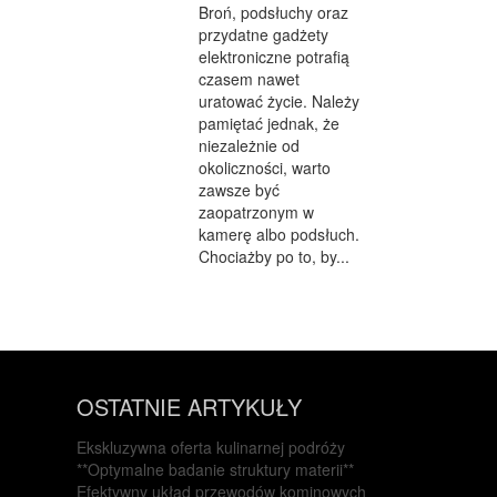
Broń, podsłuchy oraz
przydatne gadżety
elektroniczne potrafią
czasem nawet
uratować życie. Należy
pamiętać jednak, że
niezależnie od
okoliczności, warto
zawsze być
zaopatrzonym w
kamerę albo podsłuch.
Chociażby po to, by...
OSTATNIE ARTYKUŁY
Ekskluzywna oferta kulinarnej podróży
**Optymalne badanie struktury materii**
Efektywny układ przewodów kominowych