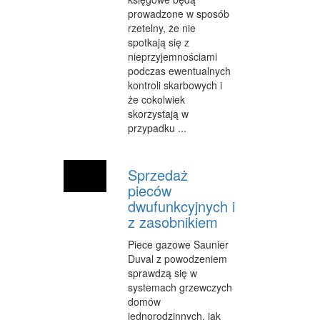
INNE AGENCJE
prowadzone w sposób
rzetelny, że nie
WIGOR
spotkają się z
nieprzyjemnościami
IMPREZY INTEGRACYJNE
podczas ewentualnych
kontroli skarbowych i
HOBBY
że cokolwiek
skorzystają w
ZAJĘCIA SPORTOWE I REKREACYJNE
przypadku ...
PRODUKCJA
Sprzedaż
INFORMATYCZNE
pieców
RESTAURACJE, CATERING
dwufunkcyjnych i
z zasobnikiem
FOTOGRAFIA
Piece gazowe Saunier
ADWOKACI, PORADY PRAWNE
Duval z powodzeniem
sprawdzą się w
SPRZĄTANIE, PORZĄDKOWANIE
systemach grzewczych
domów
SERWIS
jednorodzinnych, jak