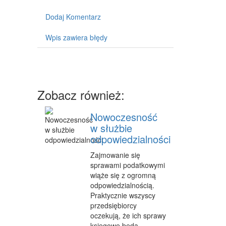
MASZYNY
Dodaj Komentarz
NARZĘDZIA
Wpis zawiera błędy
PRZEMYSŁ METALOWY
PRZEWÓZ
TRANSPORT
Zobacz również:
CZĘŚCI SAMOCHODOWE
Nowoczesność
WYNAJEM
w służbie
odpowiedzialności
USŁUGI MOTORYZACYJNE
Zajmowanie się
SALONY, KOMISY
sprawami podatkowymi
wiąże się z ogromną
PUBLIC RELATIONS
odpowiedzialnością.
Praktycznie wszyscy
AGENCJE REKLAMOWE
przedsiębiorcy
MATERIAŁY REKLAMOWE
oczekują, że ich sprawy
księgowe będą