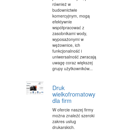
również w
OPIEKA
budownictwie
komercyjnym, mogą
INNE USŁUGI
efektywnie
współpracować z
KURIER, PRZESYŁKI
zasobnikami wody,
wyposażonymi w
WYCIECZKI
wężownice, ich
funkcjonalność i
HOTELE I NOCLEGI
uniwersalność zwracają
uwagę coraz większej
PODRÓŻE
grupy użytkowników...
ZDROWIE
DIETETYKA, ODCHUDZANIE
Druk
wielkofromatowy
KOSMETYKI
dla firm
LECZENIE
W ofercie naszej firmy
można znaleźć szeroki
SALONY KOSMETYCZNE
zakres usług
drukarskich.
SPRZĘT MEDYCZNY