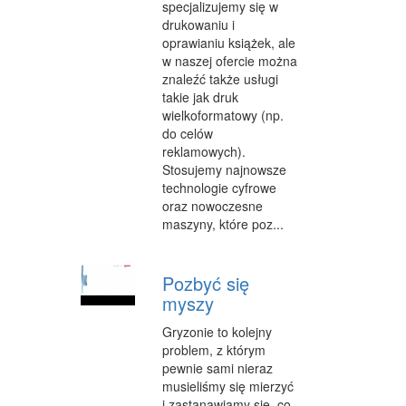
specjalizujemy się w
drukowaniu i
WEB
oprawianiu książek, ale
w naszej ofercie można
OPROGRAMOWANIE
znaleźć także usługi
takie jak druk
KONTAKT
wielkoformatowy (np.
do celów
reklamowych).
Stosujemy najnowsze
technologie cyfrowe
oraz nowoczesne
maszyny, które poz...
Pozbyć się
myszy
Gryzonie to kolejny
problem, z którym
pewnie sami nieraz
musieliśmy się mierzyć
i zastanawiamy się, co