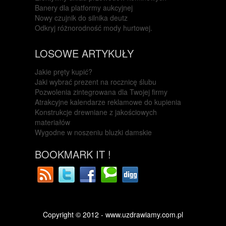
Banery dla platformy aukcyjnej
Nowy czujnik do silnika deutz
Odkryj różnorodność mody hurtowej.
LOSOWE ARTYKUŁY
Jakie pręty kupić?
Jaki wybrać prezent na rocznicę ślubu
Pozwolenia zintegrowana dla Twojej firmy
Atrakcyjne kalendarze reklamowe do kupienia
Konstrukcje drewniane z jakościowych
materiałów
Wygodne w noszeniu bluzki damskie
BOOKMARK IT !
Copyright © 2012 - www.uzdrawiamy.com.pl