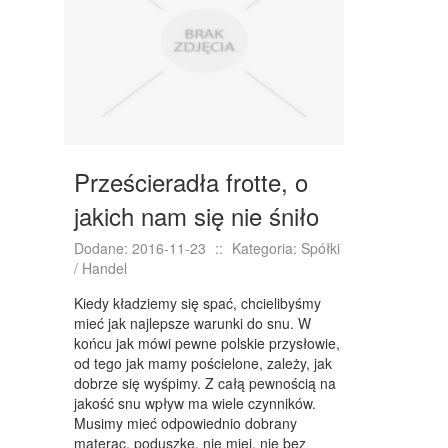
NIERUCHOMOŚCI, DZIAŁKI
DOMY, MIESZKANIA
WYKSZTAŁCENIE
PLACÓWKI EDUKACYJNE
Prześcieradła frotte, o
KURSY JĘZYKOWE
jakich nam się nie śniło
KURSY I SZKOLENIA
Dodane: 2016-11-23
::
Kategoria: Spółki
TŁUMACZENIA
/ Handel
BIZNES ONLINE
Kiedy kładziemy się spać, chcielibyśmy
mieć jak najlepsze warunki do snu. W
BIŻUTERIA
końcu jak mówi pewne polskie przysłowie,
od tego jak mamy pościelone, zależy, jak
DLA DZIECI
dobrze się wyśpimy. Z całą pewnością na
jakość snu wpływ ma wiele czynników.
MEBLE
Musimy mieć odpowiednio dobrany
materac, poduszkę, nie miej, nie bez