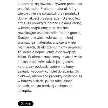
WYPOSAŻENIE WNĘTRZ
znaczenia, są również używane przez nas
prześcieradła. Frotte to materiał, który
WYPOSAŻENIE ŁAZIENKI
wielokrotnie się sprawdził przy produkcji
dobrej jakości prześcieradeł. Dlatego też
ODZIEŻ
firma JM stworzyła bardzo ciekawą ofertę,
SPORT
w której znajdziemy m.in. właśnie
rewelacyjne prześcieradła frotte z gumką.
ELEKTRONIKA, RTV, AGD
Dostępne w wielu kolorach, o różnej
gramaturze materiału, a także w wielu
ART. DLA ZWIERZĄT
rozmiarach, dzięki czemu mamy pewność,
że idealnie dopasujemy je do swojego
OGRÓD, ROŚLINY
łóżka. W ofercie znajdziemy również wiele
innych produktów, takich jak ręczniki,
CHEMIA
kołdry, czy poduszki, zatem możemy
zakupić wygodny komplet do spania. Co
ART. SPOŻYWCZE
ciekawe, oferowane produkty dostępne są
w bardzo niskich, jak na taką jakość
MATERIAŁY EKSPLOATACYJNE
cenach, co tym bardziej zachęca do
zakupów.
INNE SKLEPY
SPRZĘT